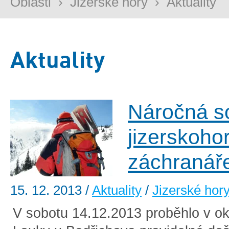
Oblasti
›
Jizerské hory
›
Aktuality
Aktuality
Náročná s
jizerskoho
záchranář
15. 12. 2013
/
Aktuality
/
Jizerské hor
V sobotu 14.12.2013 proběhlo v ok