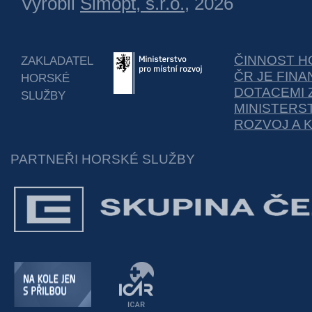
Vyrobil
Simopt, s.r.o.
, 2026
ČINNOST H
ZAKLADATEL
ČR JE FIN
HORSKÉ
DOTACEMI 
SLUŽBY
MINISTERS
ROZVOJ A 
PARTNEŘI HORSKÉ SLUŽBY