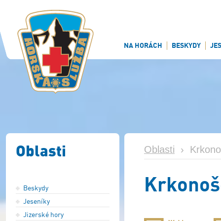
NA HORÁCH
BESKYDY
JE
Oblasti
Oblasti
›
Krkono
Krkonoš
Beskydy
Jeseníky
Jizerské hory