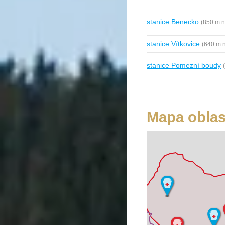
stanice Benecko
(850 m n
stanice Vítkovice
(640 m n
stanice Pomezní boudy
Mapa oblas