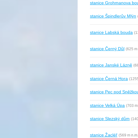
stanice Grohmanova bo
stanice Špindlerův Mlýn
stanice Labská bouda
(1
stanice Černý Důl
(625 m 
stanice Janské Lázně
(6
stanice Černá Hora
(1255
stanice Pec pod Sněžko
stanice Velká Úpa
(703 m
stanice Slezský dům
(14
stanice Žacléř
(569 m n.m.