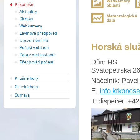
Krkonoše
Aktuality
Okrsky
Webkamery
Lavinová předpověď
Upozornění HS
Horská slu
Počasí v oblasti
Data z meteostanic
Dům HS
Předpověď počasí
Svatopetrská 26
Krušné hory
Náčelník: Pavel
Orlické hory
E:
info.krkonos
Šumava
T: dispečer: +4