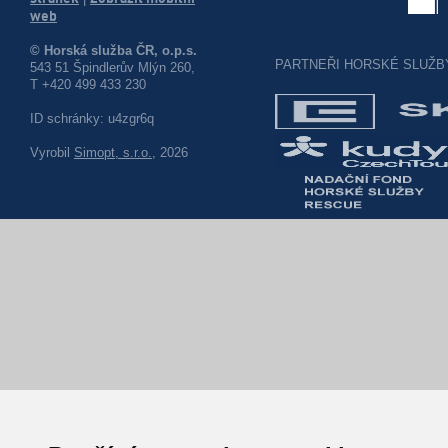
web
© Horská služba ČR, o.p.s.
PARTNEŘI HORSKÉ SLUŽB
543 51 Špindlerův Mlýn 260,
T +420 499 433 230
ID schránky: u4zgr6q
Vyrobil
Simopt, s.r.o.
, 2026