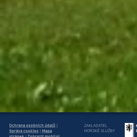
Ochrana osobních údajů
|
ZAKLADATEL
Správa cookies
Mapa
HORSKÉ SLUŽBY
|
stránek
Zobrazit mobilní
|