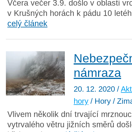
Včera večer 3.9. došlo v oblasti v
v Krušných horách k pádu 10 letého 
celý článek
Nebezpeč
námraza
20. 12. 2020
/
Akt
hory
/ Hory / Zim
Vlivem několik dní trvající mrznouc
vytrvalého větru jižních směrů doš