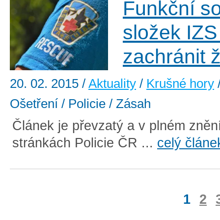
Funkční so
složek IZS
zachránit ž
20. 02. 2015
/
Aktuality
/
Krušné hory
Ošetření / Policie / Zásah
Článek je převzatý a v plném znění
stránkách Policie ČR ...
celý článe
1
2