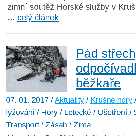
zimní soutěž Horské služby v Kru
...
celý článek
Pád střec
odpočívad
běžkaře
07. 01. 2017
/
Aktuality
/
Krušné hory
lyžování / Hory / Letecké / Ošetření / 
Transport / Zásah / Zima