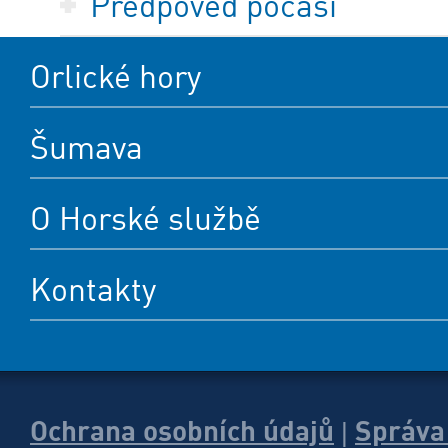
Předpověď počasí
Orlické hory
Šumava
O Horské službě
Kontakty
Ochrana osobních údajů
Správa
|