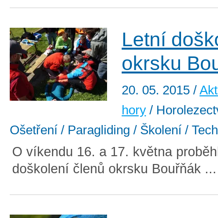
Letní došk
okrsku Bo
20. 05. 2015
/
Akt
hory
/ Horolezectv
Ošetření / Paragliding / Školení / Tec
O víkendu 16. a 17. května proběhl
doškolení členů okrsku Bouřňák ..