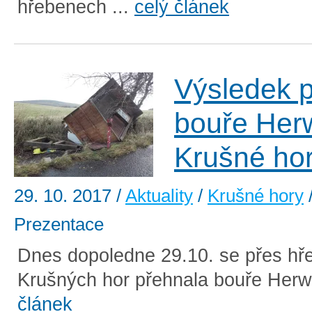
hřebenech ...
celý článek
Výsledek 
bouře Herw
Krušné ho
29. 10. 2017
/
Aktuality
/
Krušné hory
Prezentace
Dnes dopoledne 29.10. se přes hř
Krušných hor přehnala bouře Herwa
článek