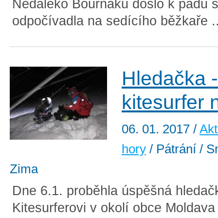
Nedaleko Bouřňáku došlo k pádu s
odpočívadla na sedícího běžkaře .
Hledačka -
kitesurfer
06. 01. 2017
/
Akt
hory
/ Pátrání / S
Zima
Dne 6.1. proběhla úspěšná hledač
Kitesurferovi v okolí obce Moldava 