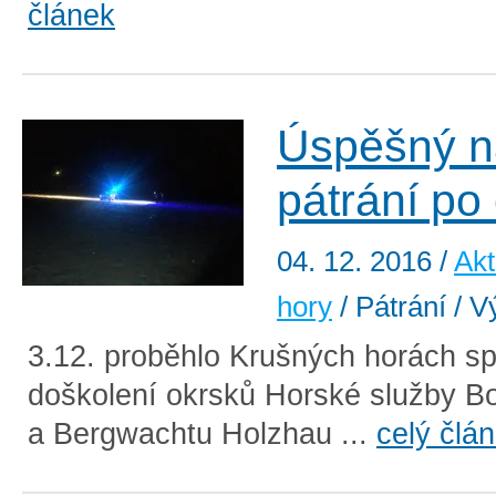
článek
Úspěšný n
pátrání po
04. 12. 2016
/
Akt
hory
/ Pátrání / V
3.12. proběhlo Krušných horách s
doškolení okrsků Horské služby Bo
a Bergwachtu Holzhau ...
celý člá