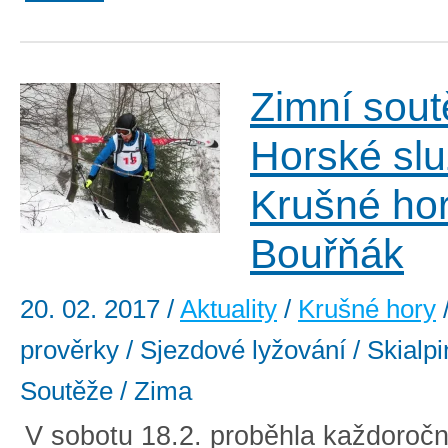
Zimní sout
Horské sl
Krušné ho
Bouřňák
20. 02. 2017
/
Aktuality
/
Krušné hory
prověrky / Sjezdové lyžování / Skialpi
Soutěže / Zima
V sobotu 18.2. proběhla každoroč