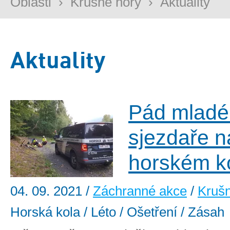
Oblasti
›
Krušné hory
›
Aktuality
Aktuality
Pád mladé
sjezdaře n
horském k
04. 09. 2021
/
Záchranné akce
/
Krušn
Horská kola / Léto / Ošetření / Zásah