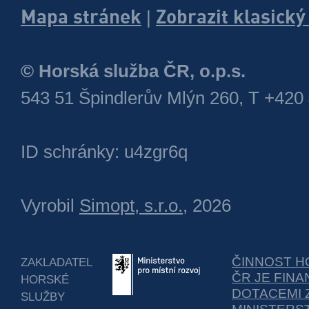
Mapa stránek
Zobrazit klasick
|
© Horská služba ČR, o.p.s.
543 51 Špindlerův Mlýn 260, T +420
ID schránky: u4zgr6q
Vyrobil
Simopt, s.r.o.
, 2026
ČINNOST H
ZAKLADATEL
ČR JE FIN
HORSKÉ
DOTACEMI 
SLUŽBY