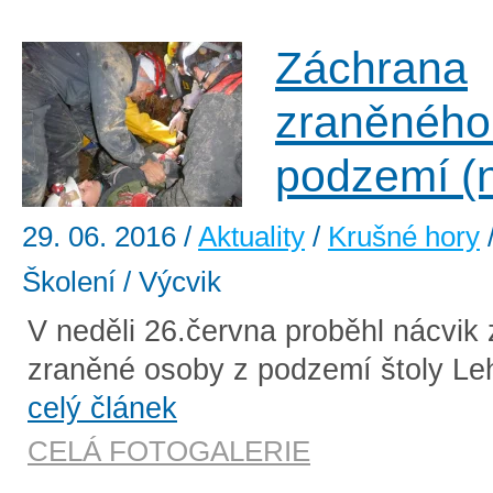
Záchrana
zraněného
podzemí (n
29. 06. 2016
/
Aktuality
/
Krušné hory
Školení / Výcvik
V neděli 26.června proběhl nácvik
zraněné osoby z podzemí štoly Leh
celý článek
CELÁ FOTOGALERIE