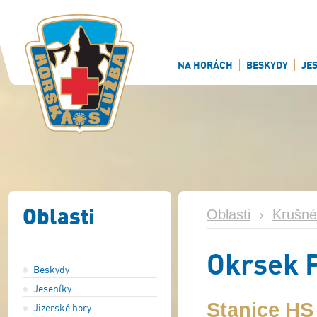
NA HORÁCH
BESKYDY
JE
Oblasti
Oblasti
›
Krušné
Okrsek 
Beskydy
Jeseníky
Stanice H
Jizerské hory