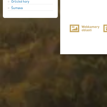
Orlické hory
Šumava