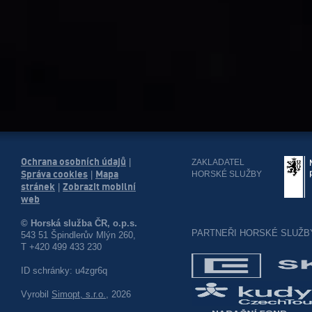
Ochrana osobních údajů
|
ZAKLADATEL
Správa cookies
Mapa
HORSKÉ SLUŽBY
|
stránek
Zobrazit mobilní
|
web
© Horská služba ČR, o.p.s.
PARTNEŘI HORSKÉ SLUŽB
543 51 Špindlerův Mlýn 260,
T +420 499 433 230
ID schránky: u4zgr6q
Vyrobil
Simopt, s.r.o.
, 2026