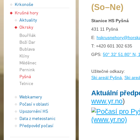
Krkonoše
(So–Ne)
Krušné hory
Aktuality
Stanice HS Pyšná
Okrsky
431 11 Pyšná
Bouřňák
E:
hskrusnehory@horska
Boží Dar
T:
+420 601 302 635
Bublava
GPS:
50° 32' 51.80'' N, 
Klíny
Měděnec
Pernink
Užitečné odkazy:
Pyšná
Ski areál Pyšná
,
Ski are
Telnice
Aktuální předp
Webkamery
www.yr.no
)
Počasí v oblasti
Upozornění HS
Data z meteostanic
Předpověď počasí