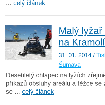
...
celý článek
Malý lyžař 
na Kramol
31. 01. 2014
/
Tis
Šumava
Desetiletý chlapec na lyžích zřejm
příkazů obsluhy areálu a těžce se z
se ...
celý článek