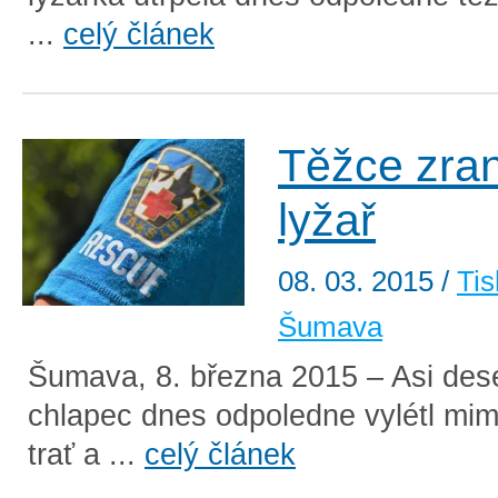
...
celý článek
Těžce zra
lyžař
08. 03. 2015
/
Tis
Šumava
Šumava, 8. března 2015 – Asi dese
chlapec dnes odpoledne vylétl mi
trať a ...
celý článek