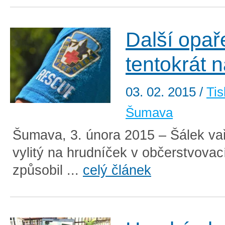
Další opař
tentokrát 
03. 02. 2015
/
Tis
Šumava
Šumava, 3. února 2015 – Šálek vař
vylitý na hrudníček v občerstvovací
způsobil ...
celý článek