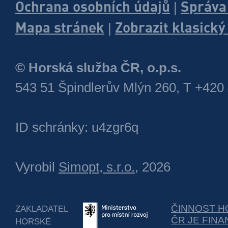
Ochrana osobních údajů
Správa
|
Mapa stránek
Zobrazit klasick
|
© Horská služba ČR, o.p.s.
543 51 Špindlerův Mlýn 260, T +420
ID schránky: u4zgr6q
Vyrobil
Simopt, s.r.o.
, 2026
ČINNOST H
ZAKLADATEL
ČR JE FIN
HORSKÉ