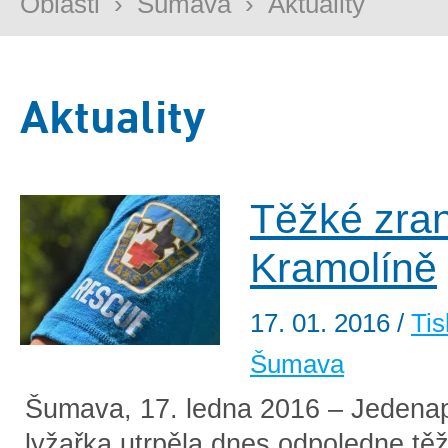
Oblasti
›
Šumava
›
Aktuality
Aktuality
Těžké zra
Kramolíně
17. 01. 2016
/
Tis
Šumava
Šumava, 17. ledna 2016 – Jedenap
lyžařka utrpěla dnes odpoledne těž