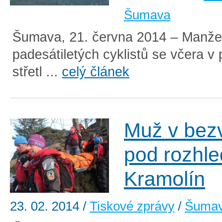
Šumava
Šumava, 21. června 2014 – Manžel
padesátiletých cyklistů se včera v
střetl ...
celý článek
Muž v bez
pod rozhl
Kramolín
23. 02. 2014
/
Tiskové zprávy
/
Šuma