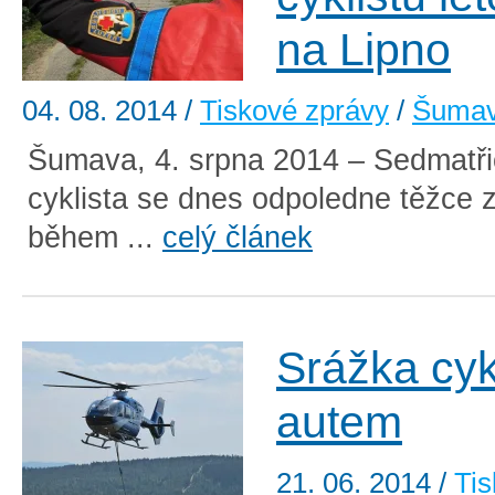
na Lipno
04. 08. 2014
/
Tiskové zprávy
/
Šuma
Šumava, 4. srpna 2014 – Sedmatřic
cyklista se dnes odpoledne těžce z
během ...
celý článek
Srážka cyk
autem
21. 06. 2014
/
Tis