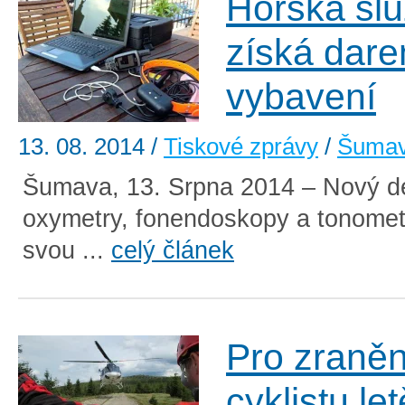
Horská sl
získá dar
vybavení
13. 08. 2014
/
Tiskové zprávy
/
Šuma
Šumava, 13. Srpna 2014 – Nový def
oxymetry, fonendoskopy a tonomet
svou ...
celý článek
Pro zraně
cyklistu let