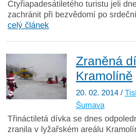
Čtyřiapadesátiletého turistu jeli d
zachránit při bezvědomí po srdeční 
celý článek
Zraněná d
Kramolíně
20. 02. 2014
/
Tis
Šumava
Třináctiletá dívka se dnes odpoled
zranila v lyžařském areálu Kramolí