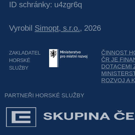
ID schránky: u4zgr6q
Vyrobil
Simopt, s.r.o.
, 2026
ČINNOST H
ZAKLADATEL
ČR JE FIN
HORSKÉ
DOTACEMI 
SLUŽBY
MINISTERS
ROZVOJ A 
PARTNEŘI HORSKÉ SLUŽBY