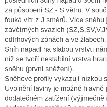
posledních 3dny napadlo 30cm 
za působení SZ - S větru. V sou
fouká vítr z J směrů. Více sněhu 
závětrných svazích (SZ,S,SV,V,JV
odtrhových zónách a ve žlabech.
Sníh napadl na slabou vrstvu ná
níž se tvoří nestabilní vrstva hra
sněhu (první sněžení).
Sněhové profily vykazují nízkou st
Uvolnění laviny je možné hlavně 
dodatečném zatížení (výjimečně 