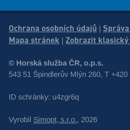
Ochrana osobních údajů
Správa
|
Mapa stránek
Zobrazit klasick
|
© Horská služba ČR, o.p.s.
543 51 Špindlerův Mlýn 260, T +420
ID schránky: u4zgr6q
Vyrobil
Simopt, s.r.o.
, 2026