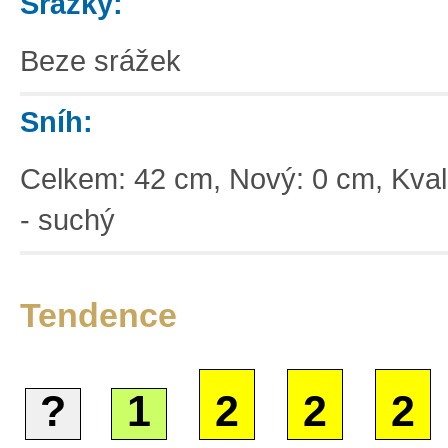
Srážky:
Beze srážek
Sníh:
Celkem: 42 cm, Nový: 0 cm, Kvali
- suchý
Tendence
?
1
2
2
2
Základní