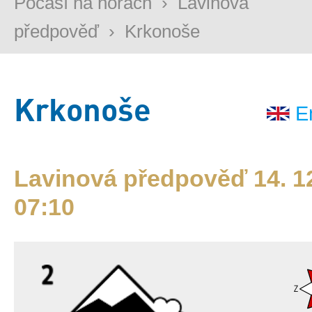
Počasí na horách
›
Lavinová
předpověď
›
Krkonoše
Krkonoše
E
Lavinová předpověď 14. 12
07:10