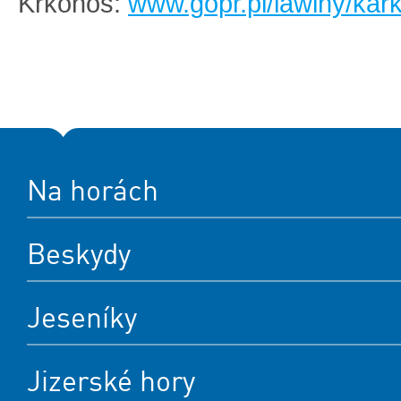
Krkonoš:
www.gopr.pl/lawiny/kar
Na horách
Beskydy
Jeseníky
Jizerské hory