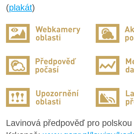
(
plakát
)
Lavinová předpověď pro polskou 