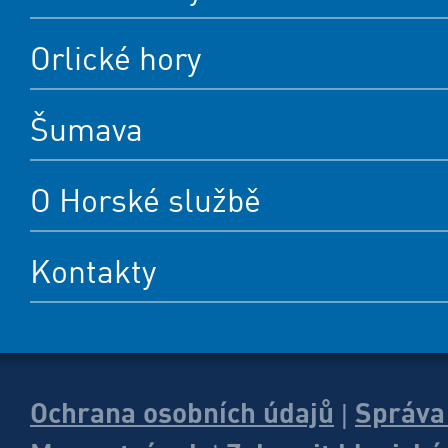
Orlické hory
Šumava
O Horské službě
Kontakty
Ochrana osobních údajů
Správa
|