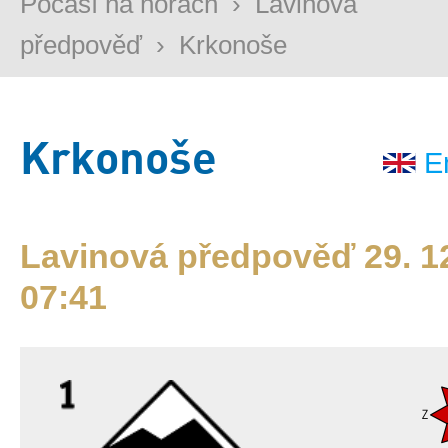
Počasí na horách
›
Lavinová
předpověď
›
Krkonoše
Krkonoše
E
Lavinová předpověď 29. 12
07:41