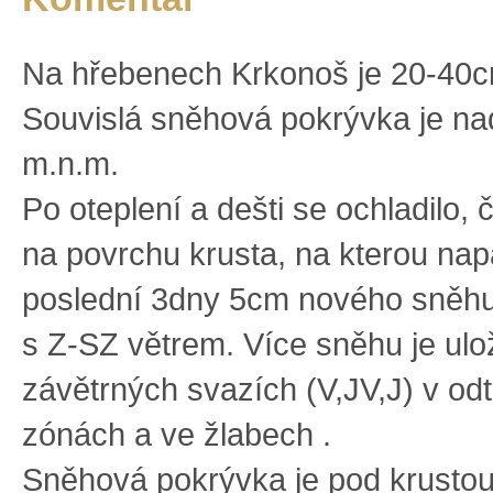
Na hřebenech Krkonoš je 20-40
Souvislá sněhová pokrývka je n
m.n.m.
Po oteplení a dešti se ochladilo, 
na povrchu krusta, na kterou nap
poslední 3dny 5cm nového sněhu
s Z-SZ větrem. Více sněhu je ul
závětrných svazích (V,JV,J) v od
zónách a ve žlabech .
Sněhová pokrývka je pod krustou