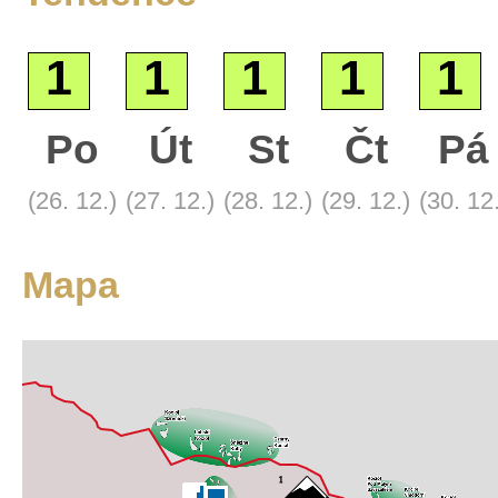
1
1
1
1
1
Po
Út
St
Čt
Pá
Základní
(26. 12.)
(27. 12.)
(28. 12.)
(29. 12.)
(30. 12
Satelitní
Turistická
Mapa