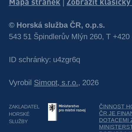
Mapa stránek
Zobrazit klasick
|
© Horská služba ČR, o.p.s.
543 51 Špindlerův Mlýn 260, T +420
ID schránky: u4zgr6q
Vyrobil
Simopt, s.r.o.
, 2026
ČINNOST H
ZAKLADATEL
ČR JE FIN
HORSKÉ
DOTACEMI 
SLUŽBY
MINISTERS