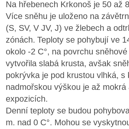
Na hřebenech Krkonoš je 50 až 
Více sněhu je uloženo na závětr
(S, SV, V JV, J) ve žlebech a odt
zónách. Teploty se pohybují ve 1
okolo -2 C°, na povrchu sněhové
vytvořila slabá krusta, avšak sn
pokrývka je pod krustou vlhká, s k
nadmořskou výškou je až mokrá 
expozicích.
Denní teploty se budou pohybova
m. nad 0 C°. Mohou se vyskytnou