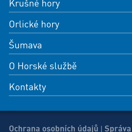
Krušné hory
Orlické hory
Šumava
O Horské službě
Kontakty
Ochrana osobních údajů
Správa
|