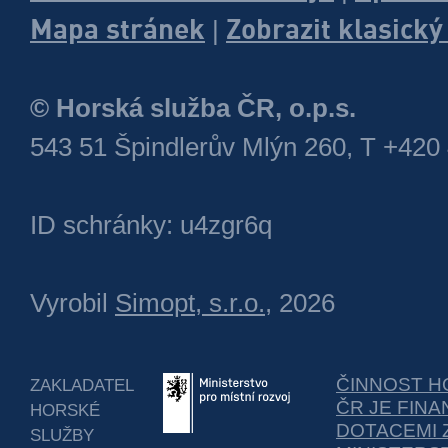
Mapa stránek
Zobrazit klasick
|
© Horská služba ČR, o.p.s.
543 51 Špindlerův Mlýn 260, T +420
ID schránky: u4zgr6q
Vyrobil
Simopt, s.r.o.
, 2026
ČINNOST H
ZAKLADATEL
ČR JE FIN
HORSKÉ
DOTACEMI 
SLUŽBY