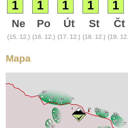
1
1
1
1
1
Ne
Po
Út
St
Čt
Základní
(15. 12.)
(16. 12.)
(17. 12.)
(18. 12.)
(19. 12
Satelitní
Turistická
Mapa