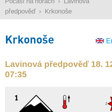
Počasí na horách
›
Lavinová
předpověď
›
Krkonoše
Krkonoše
E
Lavinová předpověď 18. 12
07:35