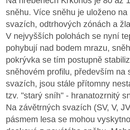
Na hřebenech Krkonoš je 80 až 
sněhu. Více sněhu je uloženo na
svazích, odtrhových zónách a žl
V nejvyšších polohách se nyní te
pohybují nad bodem mrazu, sně
pokrývka se tím postupně stabili
sněhovém profilu, především na 
svazích, jsou stále přítomny nesta
tzv. "starý sníh" - hranatozrnitý 
Na závětrných svazích (SV, V, JV
pásmem lesa se mohou vyskytnou