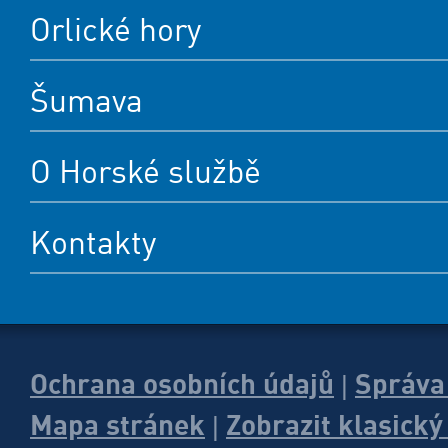
Orlické hory
Šumava
O Horské službě
Kontakty
Ochrana osobních údajů
Správa
|
Mapa stránek
Zobrazit klasick
|