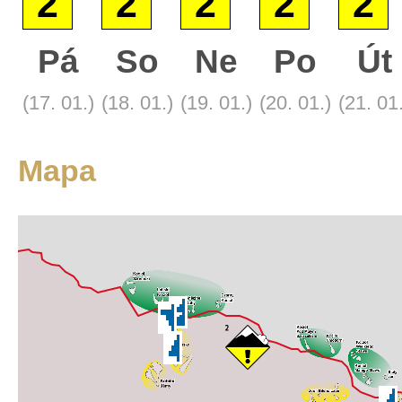
2
2
2
2
2
Základní
Satelitní
Pá
So
Ne
Po
Út
Turistická
(17. 01.)
(18. 01.)
(19. 01.)
(20. 01.)
(21. 01
Mapa