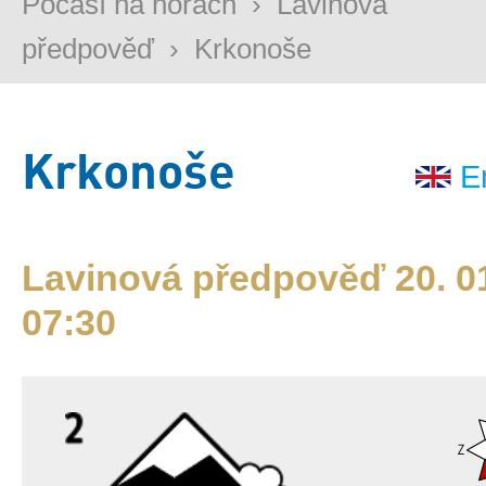
Počasí na horách
›
Lavinová
předpověď
›
Krkonoše
Krkonoše
E
Lavinová předpověď 20. 01
07:30