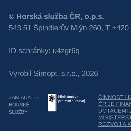
© Horská služba ČR, o.p.s.
543 51 Špindlerův Mlýn 260, T +420
ID schránky: u4zgr6q
Vyrobil
Simopt, s.r.o.
, 2026
ČINNOST H
ZAKLADATEL
ČR JE FIN
HORSKÉ
DOTACEMI 
SLUŽBY
MINISTERS
ROZVOJ A 