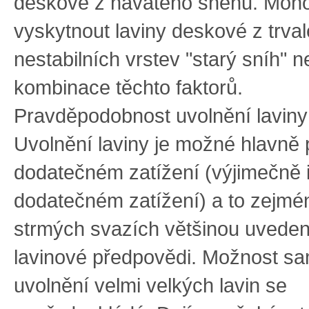
deskové z navátého sněhu. Moh
vyskytnout laviny deskové z trval
nestabilních vrstev "starý sníh" 
kombinace těchto faktorů.
Pravděpodobnost uvolnění laviny
Uvolnění laviny je možné hlavně 
dodatečném zatížení (výjimečně 
dodatečném zatížení) a to zejmé
strmých svazích většinou uvede
lavinové předpovědi. Možnost s
uvolnění velmi velkých lavin se