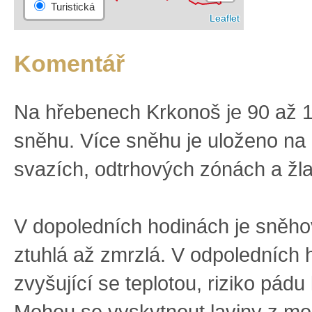
Komentář
Na hřebenech Krkonoš je 90 až 
sněhu. Více sněhu je uloženo na
svazích, odtrhových zónách a žl
V dopoledních hodinách je sněh
ztuhlá až zmrzlá. V odpoledních 
zvyšující se teplotou, riziko pádu
Mohou se vyskytnout laviny z m