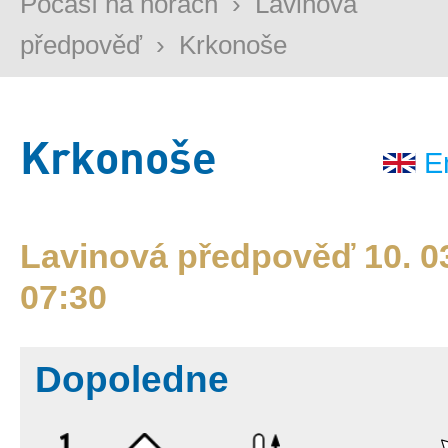
Počasí na horách
›
Lavinová
předpověď
›
Krkonoše
Krkonoše
E
Lavinová předpověď 10. 03
07:30
Dopoledne