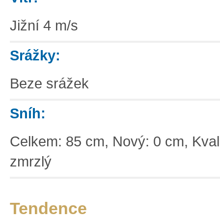
Jižní 4 m/s
Srážky:
Beze srážek
Sníh:
Celkem: 85 cm, Nový: 0 cm, Kvalit
zmrzlý
Základní
Satelitní
Turistická
Tendence