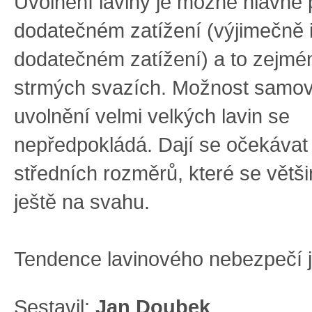
Uvolnění laviny je možné hlavně 
dodatečném zatížení (výjimečně 
dodatečném zatížení) a to zejmé
strmých svazích. Možnost samo
uvolnění velmi velkých lavin se
nepředpokládá. Dají se očekávat
středních rozměrů, které se větš
ještě na svahu.
Tendence lavinového nebezpečí j
Sestavil:
Jan Doubek