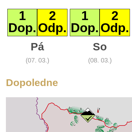
1
2
1
2
Dop.
Odp.
Dop.
Odp.
+
Pá
So
Základní
−
Satelitní
Turistická
(07. 03.)
(08. 03.)
Leaflet
Dopoledne