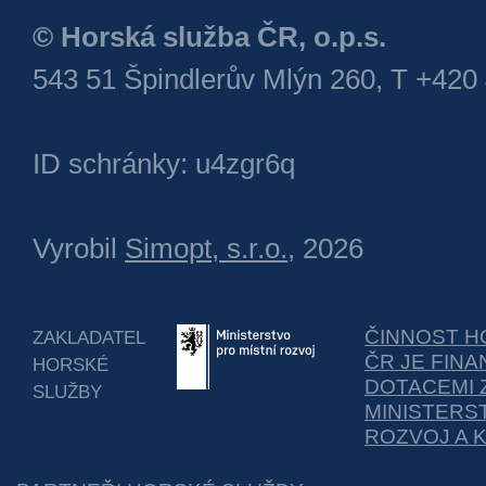
© Horská služba ČR, o.p.s.
543 51 Špindlerův Mlýn 260, T +420
ID schránky: u4zgr6q
Vyrobil
Simopt, s.r.o.
, 2026
ČINNOST H
ZAKLADATEL
ČR JE FIN
HORSKÉ
DOTACEMI 
SLUŽBY
MINISTERS
ROZVOJ A 