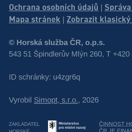
Ochrana osobních údajů
Správa
|
Mapa stránek
Zobrazit klasick
|
© Horská služba ČR, o.p.s.
543 51 Špindlerův Mlýn 260, T +420
ID schránky: u4zgr6q
Vyrobil
Simopt, s.r.o.
, 2026
ČINNOST H
ZAKLADATEL
ČR JE FIN
HORSKÉ