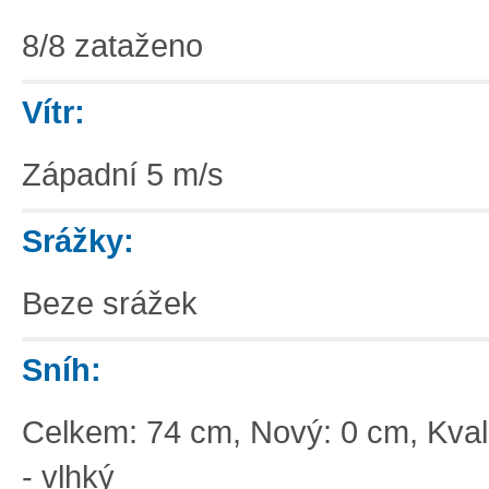
8/8 zataženo
Vítr:
Západní 5 m/s
Srážky:
Beze srážek
Sníh:
Celkem: 74 cm, Nový: 0 cm, Kvali
- vlhký
Základní