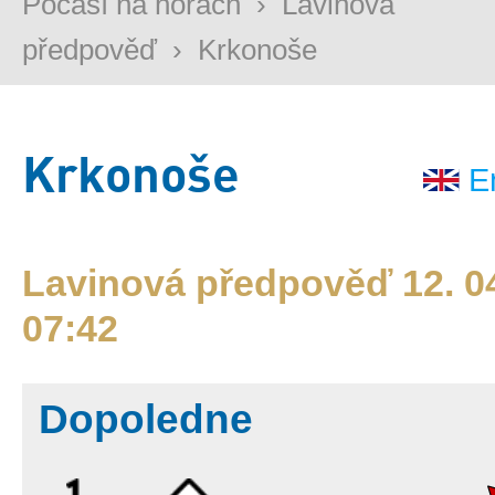
Počasí na horách
›
Lavinová
předpověď
›
Krkonoše
Krkonoše
E
Lavinová předpověď 12. 04
07:42
Dopoledne