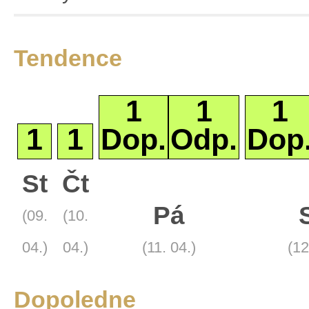
Satelitní
Turistická
Tendence
1
1
1
1
1
Dop.
Odp.
Dop
+
St
Čt
Základní
−
Satelitní
Pá
(09.
(10.
Turistická
Leaflet
04.)
04.)
(11. 04.)
(12
Dopoledne