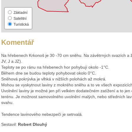
Základní
Satelitní
Turistická
Komentář
Na hřebenech Krkonoš je 30 -70 cm sněhu. Na závětrných svazích a ž
JV, J a JZ).
Teploty se po ránu na hřebenech hor pohybují okolo -1°C.
Během dne se budou teploty pohybovat okolo 0°C.
Sněhová pokrývka je vlhká v nižších polohách až mokrá.
Mohou se vyskytnout laviny z mokrého sněhu a to ve všech expozicíc
Uvolnění laviny je možné jen při velkém dodatečném zatížení a to jen
terénu. Je možnost samovolného uvolnění malých, nebo středních lavin
svahu.
Tendence lavinového nebezpečí je setrvalá.
Sestavil:
Robert Dlouhý