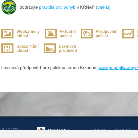
dodržujte
pravidla pro pohyb
v KRNAP (
plakát
)
Lavinová předpověď pro polskou stranu Krkonoš:
www.gopr.pl/lawiny
AKLADATEL
ČINNOST HORSKÉ S
ORSKÉ SLUŽBY
DOTACEMI Z MINIST