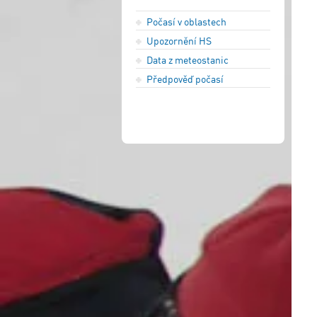
Počasí v oblastech
Upozornění HS
Data z meteostanic
Předpověď počasí