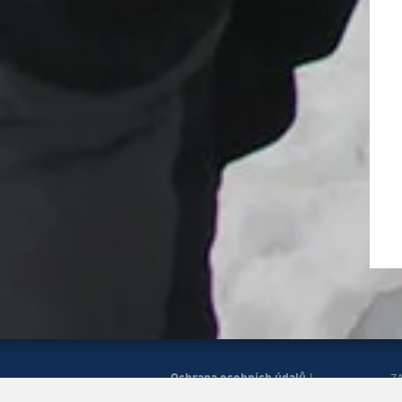
Ochrana osobních údajů
|
Z
Správa cookies
Mapa
H
|