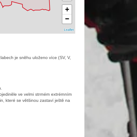
+
−
Leaflet
labech je sněhu uloženo více (SV, V,
h.
 ojediněle ve velmi strmém extrémním
, které se většinou zastaví ještě na