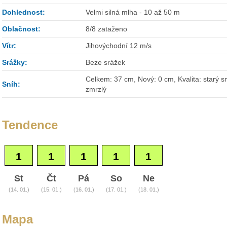
Dohlednost:
Velmi silná mlha - 10 až 50 m
Oblačnost:
8/8 zataženo
Vítr:
Jihovýchodní 12 m/s
Srážky:
Beze srážek
Celkem: 37 cm, Nový: 0 cm, Kvalita: starý sn
Sníh:
zmrzlý
Tendence
1
1
1
1
1
St
Čt
Pá
So
Ne
(14. 01.)
(15. 01.)
(16. 01.)
(17. 01.)
(18. 01.)
Mapa