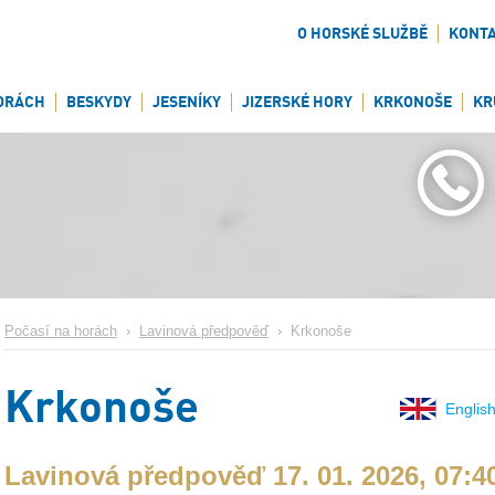
O HORSKÉ SLUŽBĚ
KONT
ORÁCH
BESKYDY
JESENÍKY
JIZERSKÉ HORY
KRKONOŠE
KR
Počasí na horách
›
Lavinová předpověď
›
Krkonoše
Krkonoše
English
Lavinová předpověď 17. 01. 2026, 07:4