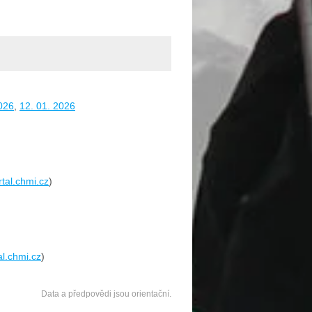
026
,
12. 01. 2026
rtal.chmi.cz
)
al.chmi.cz
)
Data a předpovědi jsou orientační.