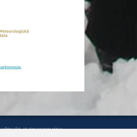
/karkonosze
.
LUŽBY ČR JE FINANCOVÁNA
ERSTVA PRO MÍSTNÍ ROZVOJ A