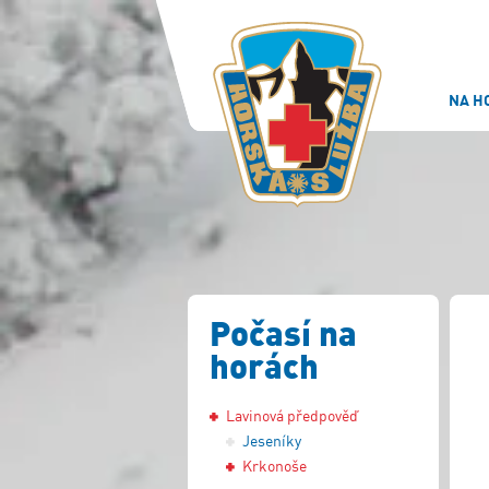
NA H
Počasí na
horách
Lavinová předpověď
Jeseníky
Krkonoše