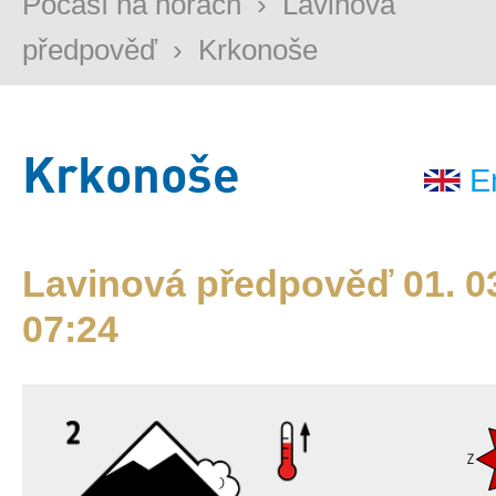
Počasí na horách
›
Lavinová
předpověď
›
Krkonoše
Krkonoše
E
Lavinová předpověď 01. 03
07:24