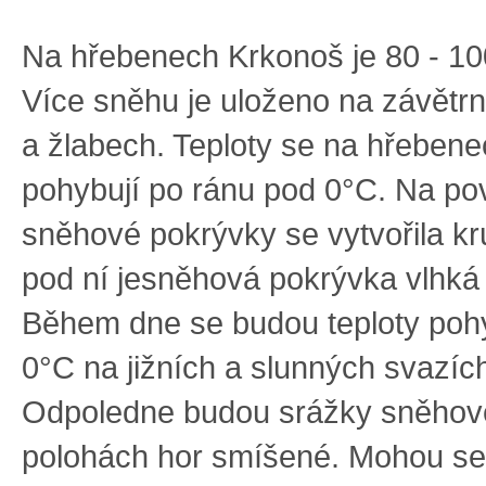
Na hřebenech Krkonoš je 80 - 1
Více sněhu je uloženo na závětr
a žlabech. Teploty se na hřebene
pohybují po ránu pod 0°C. Na po
sněhové pokrývky se vytvořila kru
pod ní jesněhová pokrývka vlhká
Během dne se budou teploty poh
0°C na jižních a slunných svazích
Odpoledne budou srážky sněhové
polohách hor smíšené. Mohou se