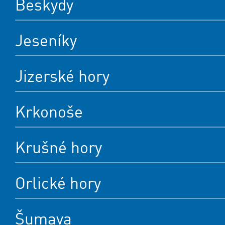
Beskydy
Jeseníky
Jizerské hory
Krkonoše
Krušné hory
Orlické hory
Šumava