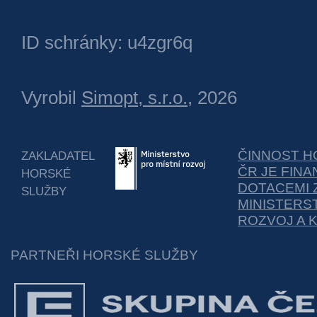
ID schránky: u4zgr6q
Vyrobil
Simopt, s.r.o.
, 2026
ČINNOST H
ZAKLADATEL
ČR JE FIN
HORSKÉ
DOTACEMI 
SLUŽBY
MINISTERS
ROZVOJ A 
PARTNEŘI HORSKÉ SLUŽBY