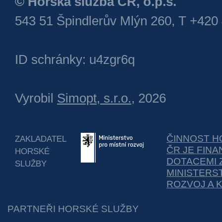
© Horská služba ČR, o.p.s.
543 51 Špindlerův Mlýn 260, T +420
ID schránky: u4zgr6q
Vyrobil
Simopt, s.r.o.
, 2026
ČINNOST H
ZAKLADATEL
ČR JE FIN
HORSKÉ
DOTACEMI 
SLUŽBY
MINISTERS
ROZVOJ A 
PARTNEŘI HORSKÉ SLUŽBY