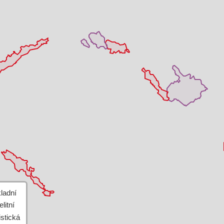
+
−
Leaflet