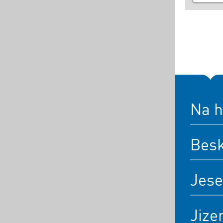
Na h
Bes
Jese
Jize