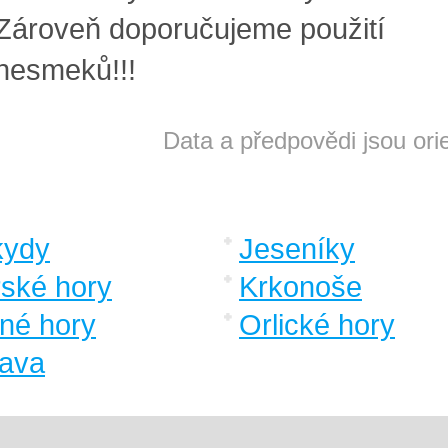
Zároveň doporučujeme použití
nesmeků!!!
Data a předpovědi jsou ori
kydy
Jeseníky
rské hory
Krkonoše
né hory
Orlické hory
ava