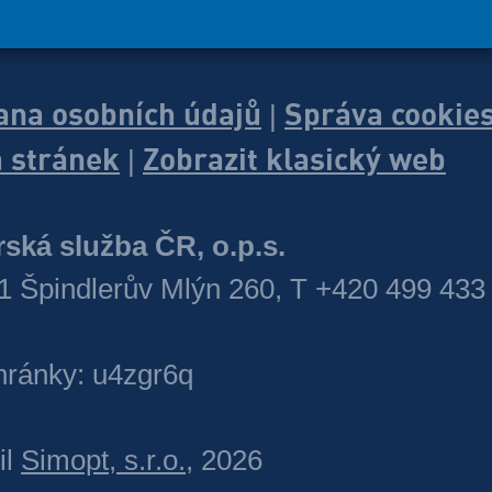
ana osobních údajů
Správa cookie
|
 stránek
Zobrazit klasický web
|
ská služba ČR, o.p.s.
1 Špindlerův Mlýn 260, T +420 499 433
hránky: u4zgr6q
il
Simopt, s.r.o.
, 2026