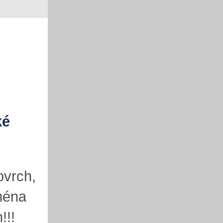
ké
ovrch,
ména
!!!