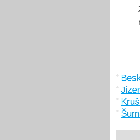
Bes
Jize
Kruš
Šum