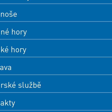
onoše
né hory
cké hory
ava
rské službě
akty