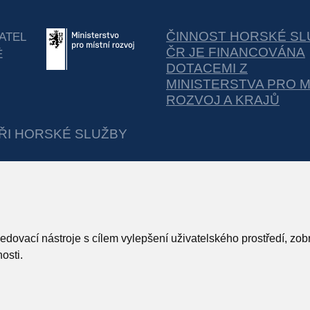
ČINNOST HORSKÉ SL
ATEL
ČR JE FINANCOVÁNA
É
DOTACEMI Z
MINISTERSTVA PRO M
ROZVOJ A KRAJŮ
ŘI HORSKÉ SLUŽBY
ledovací nástroje s cílem vylepšení uživatelského prostředí, z
osti.
This work is licensed under
CC BY-SA 4.0