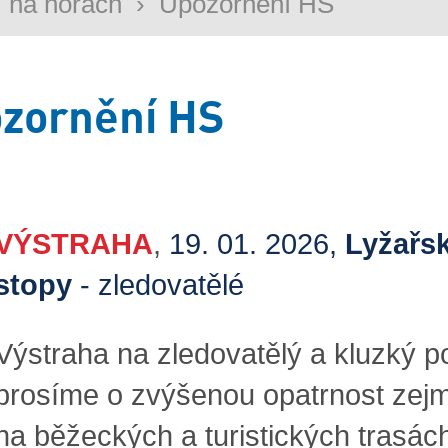
 na horách
›
Upozornění HS
zornění HS
VÝSTRAHA
,
19. 01. 2026,
Lyžařs
stopy
- zledovatělé
Výstraha na zledovatělý a kluzký p
prosíme o zvýšenou opatrnost zej
na běžeckých a turistických trasách