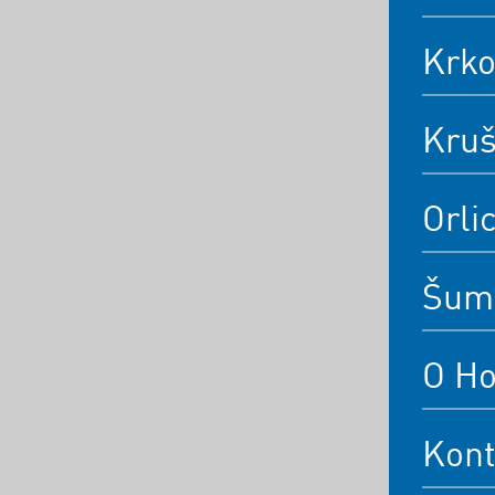
Krk
Kruš
Orli
Šum
O Ho
Kont