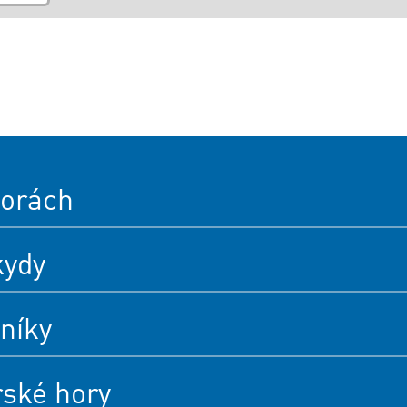
orách
kydy
níky
rské hory