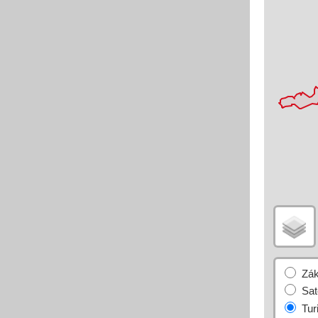
Základní
Satelitní
Turistická