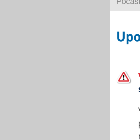
Počasí
Upo