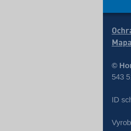
Ochr
Mapa
© Hor
543 5
ID sc
Vyrob