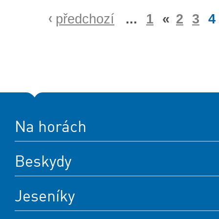
předchozí
...
1
«
2
3
4
Na horách
Beskydy
Jeseníky