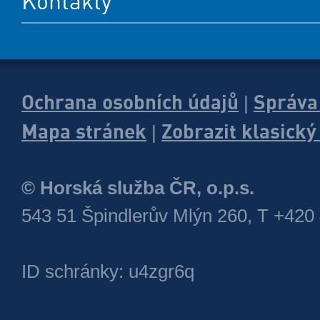
Kontakty
Ochrana osobních údajů
Správa
|
Mapa stránek
Zobrazit klasick
|
© Horská služba ČR, o.p.s.
543 51 Špindlerův Mlýn 260, T +420
ID schránky: u4zgr6q