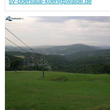
sv-poehlatal-koenigswalde.de