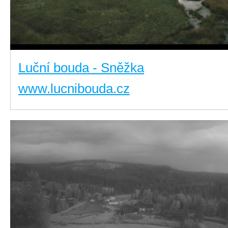
Luční bouda - Sněžka
www.lucnibouda.cz