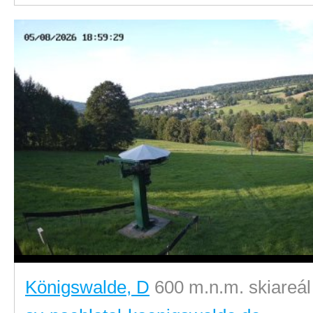
Königswalde, D
600 m.n.m. skiareál