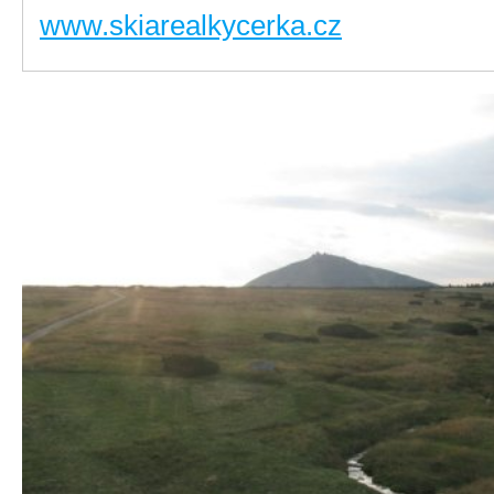
www.skiarealkycerka.cz