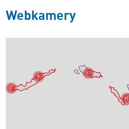
Webkamery
27
9
2
21
Základní
Satelitní
Turistická