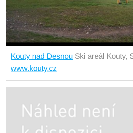
Kouty nad Desnou
Ski areál Kouty,
www.kouty.cz