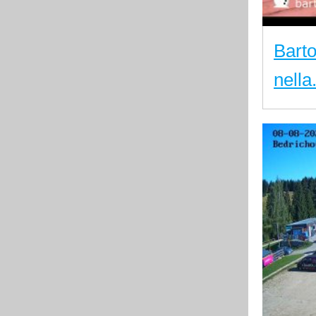
Bart
nella