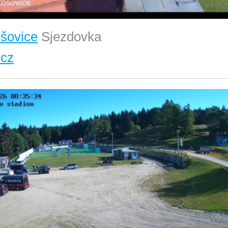
ošovice
Sjezdovka
.cz