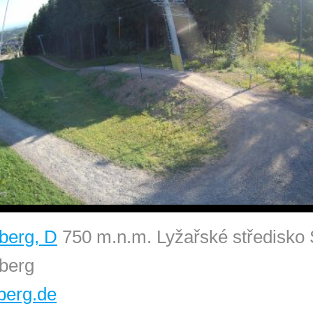
berg, D
750 m.n.m. Lyžařské středisko S
nberg
berg.de