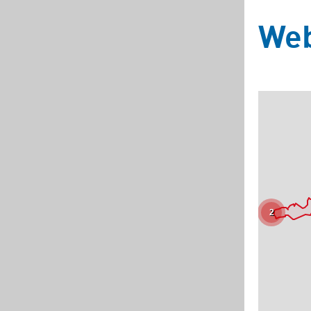
We
2
Základní
Satelitní
Turistická