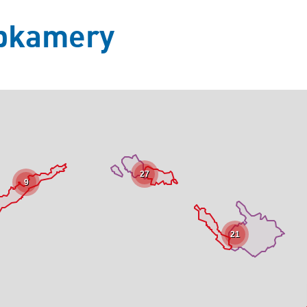
bkamery
27
9
+
21
−
Leaflet