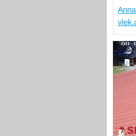
Anna
vlek.