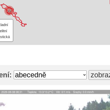
23
ení: