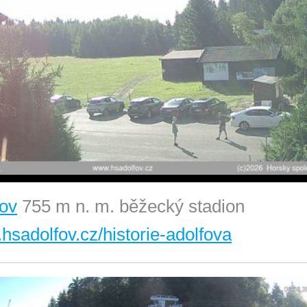
fov
755 m n. m. běžecký stadion
sadolfov.cz/historie-adolfova