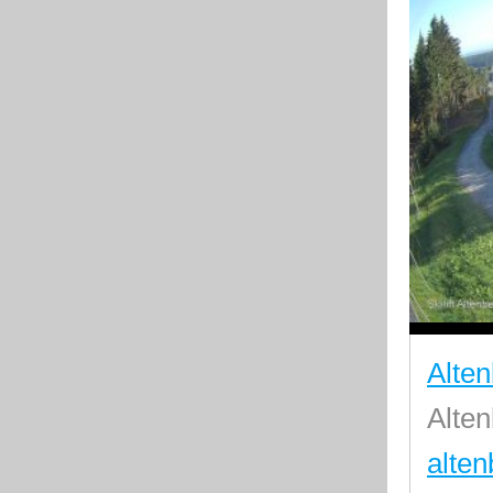
Alten
Alte
alten