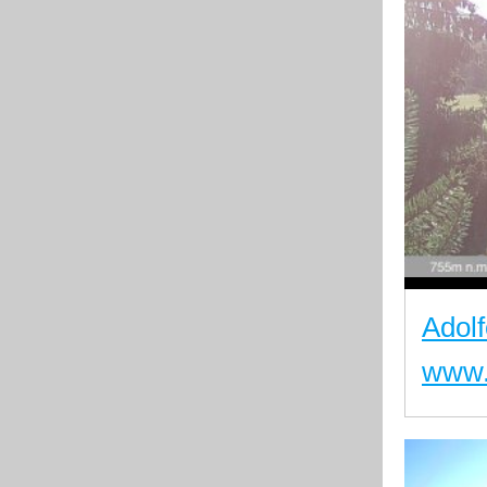
Adol
www.h