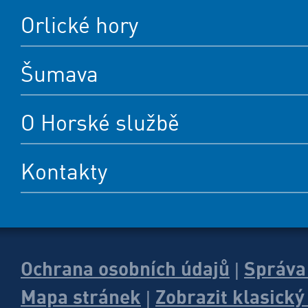
Orlické hory
Šumava
O Horské službě
Kontakty
Ochrana osobních údajů
Správa
|
Mapa stránek
Zobrazit klasick
|