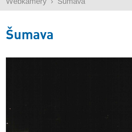
Webkamery
›
Šumava
Šumava