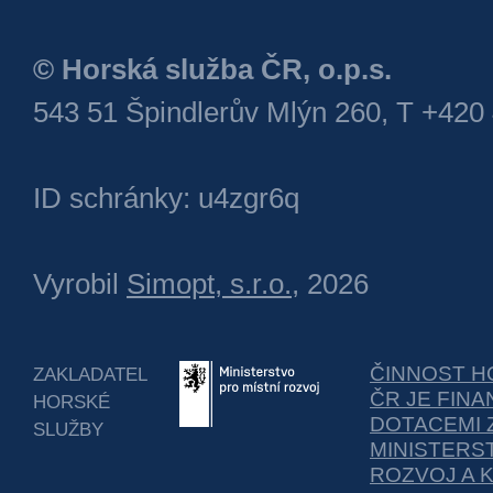
© Horská služba ČR, o.p.s.
543 51 Špindlerův Mlýn 260, T +420
ID schránky: u4zgr6q
Vyrobil
Simopt, s.r.o.
, 2026
ČINNOST H
ZAKLADATEL
ČR JE FIN
HORSKÉ
DOTACEMI 
SLUŽBY
MINISTERS
ROZVOJ A 