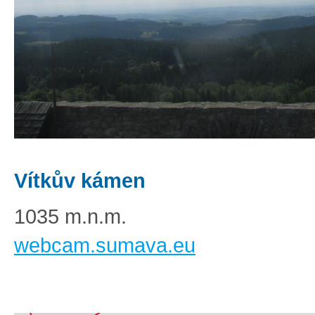
Vítkův kámen
1035 m.n.m.
webcam.sumava.eu