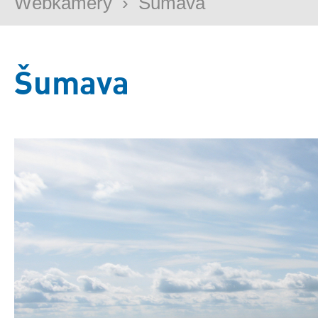
Webkamery
›
Šumava
Šumava