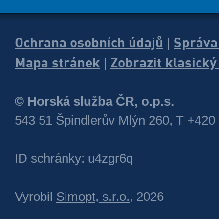
Ochrana osobních údajů
Správa
|
Mapa stránek
Zobrazit klasick
|
© Horská služba ČR, o.p.s.
543 51 Špindlerův Mlýn 260, T +420
ID schránky: u4zgr6q
Vyrobil
Simopt, s.r.o.
, 2026