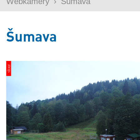
Webkamery
›
Šumava
Šumava