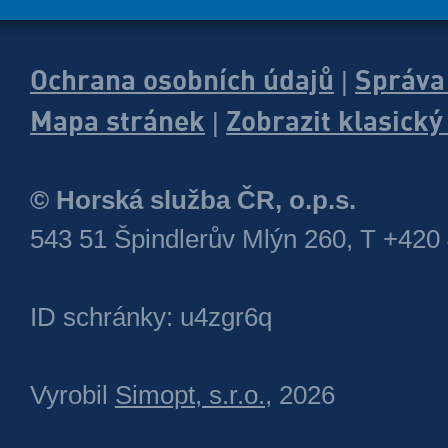
Ochrana osobních údajů
Správa
|
Mapa stránek
Zobrazit klasick
|
© Horská služba ČR, o.p.s.
543 51 Špindlerův Mlýn 260, T +420
ID schránky: u4zgr6q
Vyrobil
Simopt, s.r.o.
, 2026