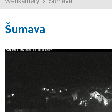
Webkamery
›
Šumava
Šumava