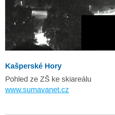
Kašperské Hory
Pohled ze ZŠ ke skiareálu
www.sumavanet.cz