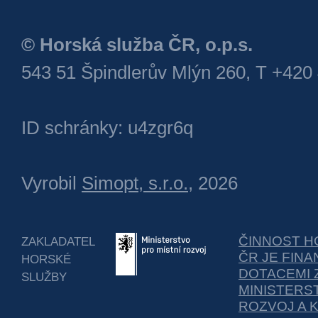
© Horská služba ČR, o.p.s.
543 51 Špindlerův Mlýn 260, T +420
ID schránky: u4zgr6q
Vyrobil
Simopt, s.r.o.
, 2026
ČINNOST H
ZAKLADATEL
ČR JE FIN
HORSKÉ
DOTACEMI 
SLUŽBY
MINISTERS
ROZVOJ A 