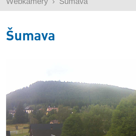
Webkamery
›
Šumava
Šumava