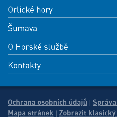
Orlické hory
Šumava
O Horské službě
Kontakty
Ochrana osobních údajů
Správa
|
Mapa stránek
Zobrazit klasick
|