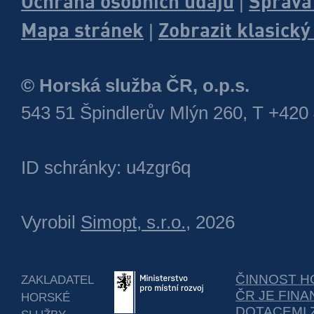
Ochrana osobních údajů
Správa
|
Mapa stránek
Zobrazit klasick
|
© Horská služba ČR, o.p.s.
543 51 Špindlerův Mlýn 260, T +420
ID schránky: u4zgr6q
Vyrobil
Simopt, s.r.o.
, 2026
ČINNOST H
ZAKLADATEL
ČR JE FIN
HORSKÉ
DOTACEMI 