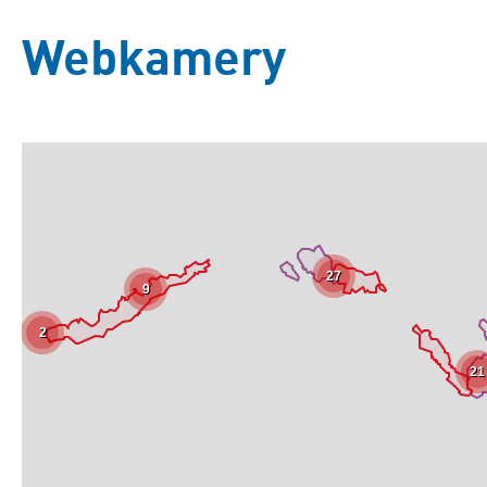
Webkamery
27
9
2
21
Základní
Satelitní
Turistická