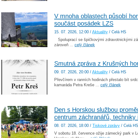
V mnoha oblastech působí horš
součást posádek LZS
15. 07. 2026
, 12:00
/
Aktuality
/ Celá HS
Spoluprací se špičkovými zdravotnickými zách
zároveň ...
celý článek
Smutná zpráva z Krušných ho
09. 07. 2026
, 20:00
/
Aktuality
/ Celá HS
Převčírem v ranních hodinách přestalo bít sr
kamaráda Petra Kreše ...
celý článek
Den s Horskou službou promě
centrum záchranářů, techniky 
08. 07. 2026
, 18:00
/
Tiskové zprávy
/ Celá H
V sobotu 18. července ožije zámecký park v L