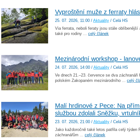
Vyproštění muže z ferraty hlás
25. 07. 2026
, 11:00
/
Aktuality
/ Celá HS
Via ferrata, neboli feraty jsou stále oblíbenějš
také pro rodiny ...
celý článek
Mezinárodní workshop - lano
24. 07. 2026
, 14:00
/
Aktuality
/ Celá HS
Ve dnech 21.–23. července se dva záchranáři 
polském Zakopaném mezinárodního ...
celý čl
Malí hrdinové z Pece: Na pří
službou zdolali Sněžku, vrtulní
23. 07. 2026
, 21:00
/
Aktuality
/ Celá HS
Jako každoročně také letos patřila celý týd
záchranářům ...
celý článek