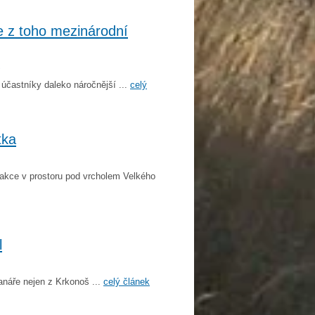
e z toho mezinárodní
S
 účastníky daleko náročnější ...
celý
tka
akce v prostoru pod vrcholem Velkého
l
náře nejen z Krkonoš ...
celý článek