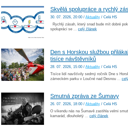
Skvělá spolupráce a rychlý zá
30. 07. 2026
, 20:00
/
Aktuality
/ Celá HS
Rychlý zásah, který snad bude mít dobré pok
spolupráci se ...
celý článek
Den s Horskou službou přilák
tisíce návštěvníků
28. 07. 2026
, 15:00
/
Aktuality
/ Celá HS
Tisíce lidí navštívily sedmý ročník Dne s Hors
zámeckém parku v Loučné nad Desnou ...
cel
Smutná zpráva ze Šumavy
26. 07. 2026
, 18:00
/
Aktuality
/ Celá HS
O víkendu nás na Šumavě zastihla velmi smut
kamarád, dlouholetý ...
celý článek