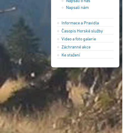
Napsali o nás
Napsali nám
Informace a Pravidla
Časopis Horské služby
Video a foto galerie
Záchranné akce
Ke stažení