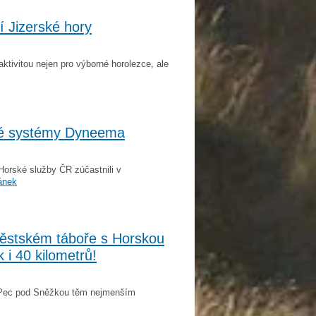
í Jizerské hory
í aktivitou nejen pro výborné horolezce, ale
vé systémy Dyneema
Horské služby ČR zúčastnili v
ánek
městském táboře s Horskou
k i 40 kilometrů!
en Pec pod Sněžkou těm nejmenším