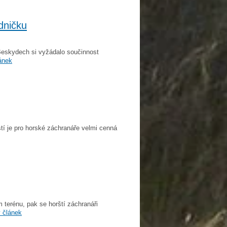
dničku
Beskydech si vyžádalo součinnost
ánek
í je pro horské záchranáře velmi cenná
terénu, pak se horští záchranáři
ý článek