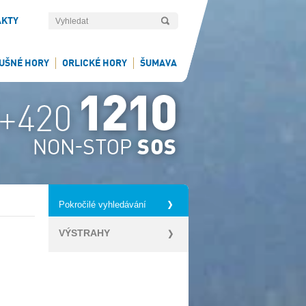
AKTY
UŠNÉ HORY
ORLICKÉ HORY
ŠUMAVA
Pokročilé vyhledávání
VÝSTRAHY