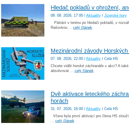
Hledač pokladů v ohrožení, an
08. 08. 2026
, 17:00
/
Aktuality
/
Jizerské hory
Pátrání v terénu po hledači pokladů, v rozsá
Rašovkou ...
celý článek
Mezinárodní závody Horských 
07. 08. 2026
, 22:00
/
Aktuality
/ Celá HS
Chcete vidět horské záchranáře v akci? A také
absolvovat ...
celý článek
Dvě aktivace leteckého záchra
horách
31. 07. 2026
, 16:00
/
Aktuality
/ Celá HS
Včera byla první aktivací pro člena HS slouží
...
celý článek