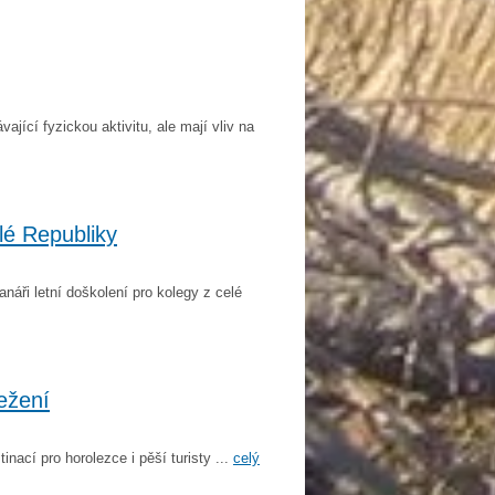
jící fyzickou aktivitu, ale mají vliv na
lé Republiky
náři letní doškolení pro kolegy z celé
ežení
ací pro horolezce i pěší turisty ...
celý