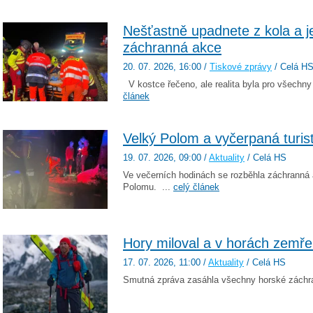
Nešťastně upadnete z kola a j
záchranná akce
20. 07. 2026
, 16:00
/
Tiskové zprávy
/ Celá H
V kostce řečeno, ale realita byla pro všechny
článek
Velký Polom a vyčerpaná turis
19. 07. 2026
, 09:00
/
Aktuality
/ Celá HS
Ve večerních hodinách se rozběhla záchranná 
Polomu. ...
celý článek
Hory miloval a v horách zemře
17. 07. 2026
, 11:00
/
Aktuality
/ Celá HS
Smutná zpráva zasáhla všechny horské záchra