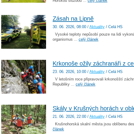
Horskou službou ...
celý článek
Zásah na Lipně
30. 06. 2026
, 08:00
/
Aktuality
/ Celá HS
Vysoké teploty nepůsobí pouze na lidi vykonáva
organismus ...
celý článek
Krkonoše ožily záchranáři z ce
23. 06. 2026
, 10:00
/
Aktuality
/ Celá HS
V letošním roce připravovali krkonošští záchra
Republiky ...
celý článek
Skály v Krušných horách v obl
21. 06. 2026
, 22:00
/
Aktuality
/ Celá HS
Krušnohorská skalní města jsou oblíbenu destin
článek