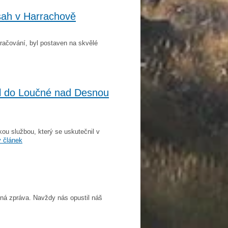
sah v Harrachově
račování, byl postaven na skvělé
al do Loučné nad Desnou
kou službou, který se uskutečnil v
ý článek
ná zpráva. Navždy nás opustil náš