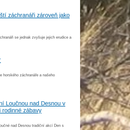
tí záchranáři zároveň jako
ranáři se jednak zvyšuje jejich erudice a
r
dce horského záchranáře a našeho
ní Loučnou nad Desnou v
i rodinné zábavy
S
oučné nad Desnou tradiční akcí Den s