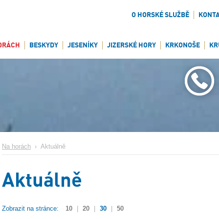
O HORSKÉ SLUŽBĚ
KONT
ORÁCH
BESKYDY
JESENÍKY
JIZERSKÉ HORY
KRKONOŠE
KR
Na horách
›
Aktuálně
Aktuálně
Zobrazit na stránce:
10
|
20
|
30
|
50