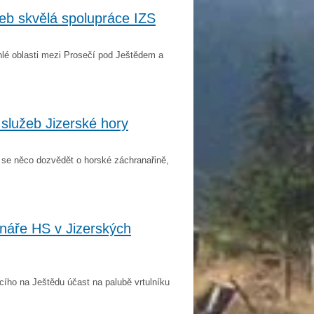
eb skvělá spolupráce IZS
hlé oblasti mezi Prosečí pod Ještědem a
služeb Jizerské hory
 se něco dozvědět o horské záchranařině,
náře HS v Jizerských
cího na Ještědu účast na palubě vrtulníku