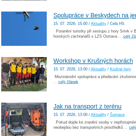
Spolupráce v Beskydech na je
15. 07. 2026
, 15:00
/
Aktuality
/ Celá HS
Poranění turistky při sestupu z hory Smrk v 
horských záchranářů s LZS Ostrava ...
celý čl
Workshop v Krušných horách
15. 07. 2026
, 13:00
/
Aktuality
/
Krušné hory
Mezinárodní spolupráce a předávání zkušenost
...
celý článek
Jak na transport z terénu
15. 07. 2026
, 13:00
/
Aktuality
/
Šumava
Pokud dojde ke zranění osoby v nepřistupném 
neobejdou bez transportních prostředků ...
cel