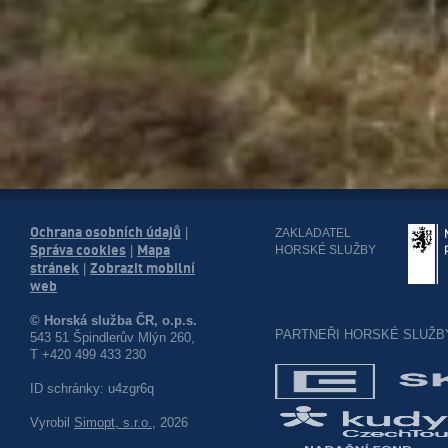
Ochrana osobních údajů
|
ZAKLADATEL
Správa cookies
Mapa
HORSKÉ SLUŽBY
|
stránek
Zobrazit mobilní
|
web
© Horská služba ČR, o.p.s.
PARTNEŘI HORSKÉ SLUŽB
543 51 Špindlerův Mlýn 260,
T +420 499 433 230
ID schránky: u4zgr6q
Vyrobil
Simopt, s.r.o.
, 2026