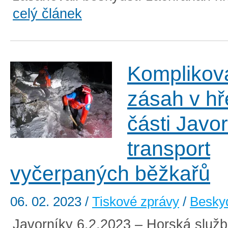
celý článek
Komplikov
zásah v h
části Javo
transport
vyčerpaných běžkařů
06. 02. 2023
/
Tiskové zprávy
/
Besky
Javorníky 6.2.2023 – Horská služ