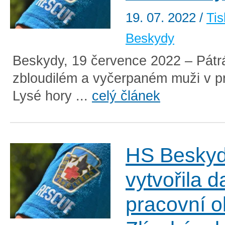
19. 07. 2022
/
Tis
Beskydy
Beskydy, 19 července 2022 – Pátr
zbloudilém a vyčerpaném muži v pr
Lysé hory ...
celý článek
HS Besky
vytvořila d
pracovní 