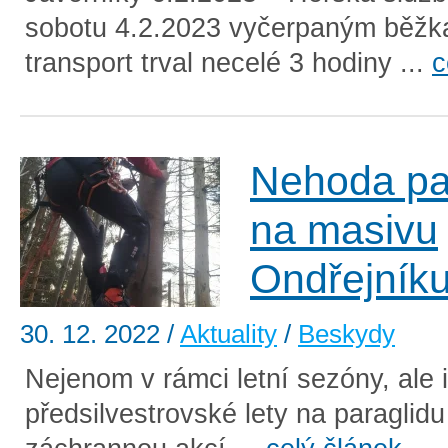
sobotu 4.2.2023 vyčerpaným běžk
transport trval necelé 3 hodiny ...
c
Nehoda par
na masivu
Ondřejník
30. 12. 2022
/
Aktuality
/
Beskydy
Nejenom v rámci letní sezóny, ale i
předsilvestrovské lety na paraglid