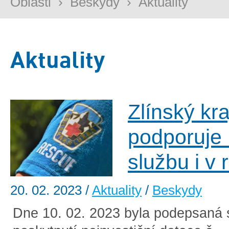
Oblasti
›
Beskydy
›
Aktuality
Aktuality
Zlínský kra
podporuje
službu i v
20. 02. 2023
/
Aktuality
/
Beskydy
Dne 10. 02. 2023 byla podepsaná