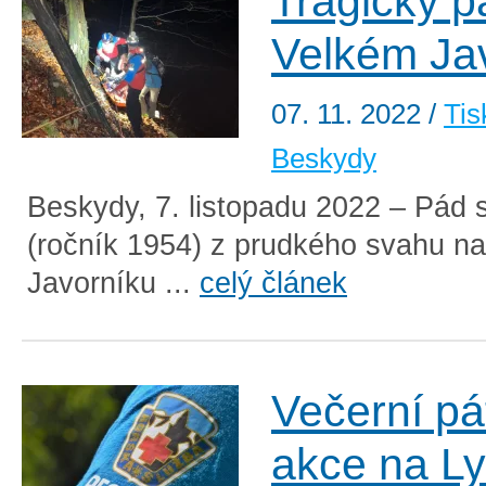
Tragický p
Velkém Ja
07. 11. 2022
/
Tis
Beskydy
Beskydy, 7. listopadu 2022 – Pád 
(ročník 1954) z prudkého svahu n
Javorníku ...
celý článek
Večerní pá
akce na Ly