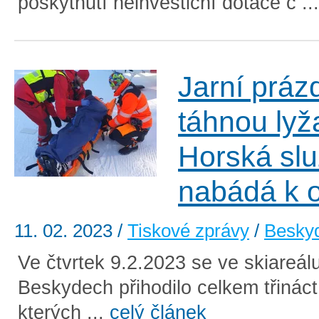
poskytnutí neinvestiční dotace č ..
Jarní práz
táhnou lyž
Horská sl
nabádá k o
11. 02. 2023
/
Tiskové zprávy
/
Besky
Ve čtvrtek 9.2.2023 se ve skiareálu
Beskydech přihodilo celkem třináct 
kterých ...
celý článek