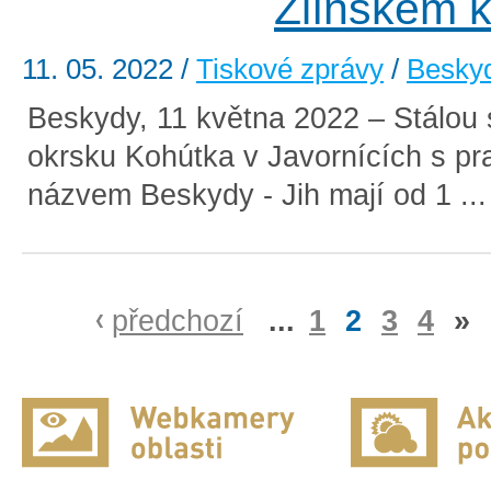
Zlínském k
11. 05. 2022
/
Tiskové zprávy
/
Besky
Beskydy, 11 května 2022 – Stálou 
okrsku Kohútka v Javornících s p
názvem Beskydy - Jih mají od 1 ..
předchozí
...
1
2
3
4
»