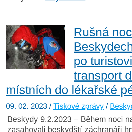
Rušná noc
Beskydech,
po turistov
transport 
místních do lékařské p
09. 02. 2023
/
Tiskové zprávy
/
Besky
Beskydy 9.2.2023 – Během noci n
zasahovali beskydští záchranáři hne