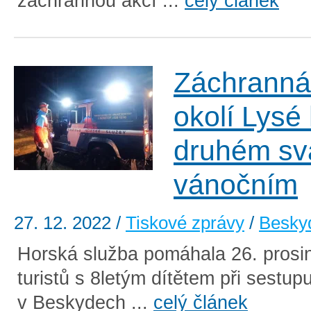
záchrannou akcí ...
celý článek
Záchranná
okolí Lysé
druhém sv
vánočním
27. 12. 2022
/
Tiskové zprávy
/
Besky
Horská služba pomáhala 26. prosi
turistů s 8letým dítětem při sestup
v Beskydech ...
celý článek