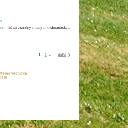
še
em, těžce zraněný mladý snowboardista a
1
2
...
další