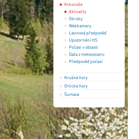
Krkonoše
Aktuality
Okrsky
Webkamery
Lavinová předpověď
Upozornění HS
Počasí v oblasti
Data z meteostanic
Předpověď počasí
Krušné hory
Orlické hory
Šumava