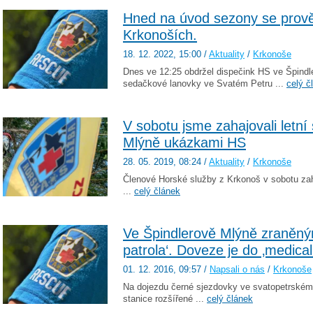
Hned na úvod sezony se prově
Krkonoších.
18. 12. 2022
, 15:00
/
Aktuality
/
Krkonoše
Dnes ve 12:25 obdržel dispečink HS ve Špindle
sedačkové lanovky ve Svatém Petru ...
celý č
V sobotu jsme zahajovali letní
Mlýně ukázkami HS
28. 05. 2019
, 08:24
/
Aktuality
/
Krkonoše
Členové Horské služby z Krkonoš v sobotu zah
...
celý článek
Ve Špindlerově Mlýně zraněný
patrola‘. Doveze je do ‚medical
01. 12. 2016
, 09:57
/
Napsali o nás
/
Krkonoše
Na dojezdu černé sjezdovky ve svatopetrském 
stanice rozšířené ...
celý článek