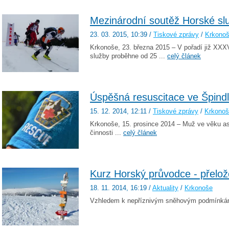
Mezinárodní soutěž Horské sl
23. 03. 2015
, 10:39
/
Tiskové zprávy
/
Krkono
Krkonoše, 23. března 2015 – V pořadí již XXX
služby proběhne od 25 ...
celý článek
Úspěšná resuscitace ve Špind
15. 12. 2014
, 12:11
/
Tiskové zprávy
/
Krkono
Krkonoše, 15. prosince 2014 – Muž ve věku asi 
činnosti ...
celý článek
Kurz Horský průvodce - přelo
18. 11. 2014
, 16:19
/
Aktuality
/
Krkonoše
Vzhledem k nepříznivým sněhovým podmínkám.