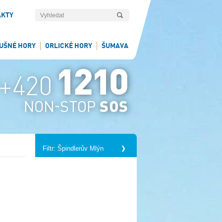
AKTY
UŠNÉ HORY
ORLICKÉ HORY
ŠUMAVA
Filtr: Špindlerův Mlýn