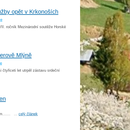
užby opět v Krkonoších
še
VII. ročník Mezinárodní soutěže Horské
lerově Mlýně
še
čtyřiceti let utrpěl zástavu srdeční
žen
...... ...
celý článek