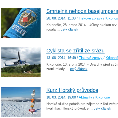
Smrtelná nehoda basejumper
28. 08. 2014
, 11:38
/
Tiskové zprávy
/
Krkono
Krkonoše, 28. srpna 2014 – 40letý skokan tzv
rogala ...
celý článek
Cyklista se zřítil ze srázu
13. 08. 2014
, 16:49
/
Tiskové zprávy
/
Krkono
Krkonoše, 13. srpna 2014 – Dva dny před svý
zranil mladý ...
celý článek
Kurz Horský průvodce
18. 03. 2014
, 19:00
/
Aktuality
/
Krkonoše
Horská služba pořádá pro zájemce z řad veřejn
kvalifikaci Horský průvodce ...
celý článek