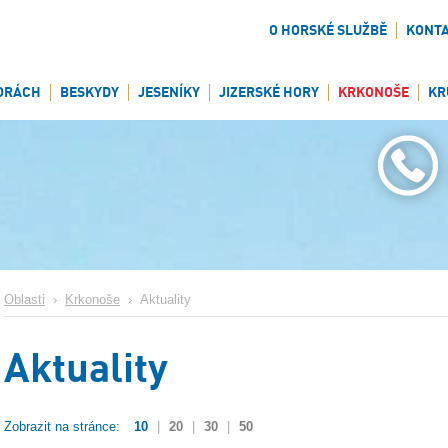
O HORSKÉ SLUŽBĚ
KONT
ORÁCH
BESKYDY
JESENÍKY
JIZERSKÉ HORY
KRKONOŠE
KR
Oblasti
›
Krkonoše
›
Aktuality
Aktuality
Zobrazit na stránce:
10
|
20
|
30
|
50