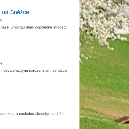
a na Sněžce
še
. base jumpingu dnes dopoledne skočil z
še
mi devatenáctými narozeninami se těžce
osti kurz a následné zkoušky na dílčí