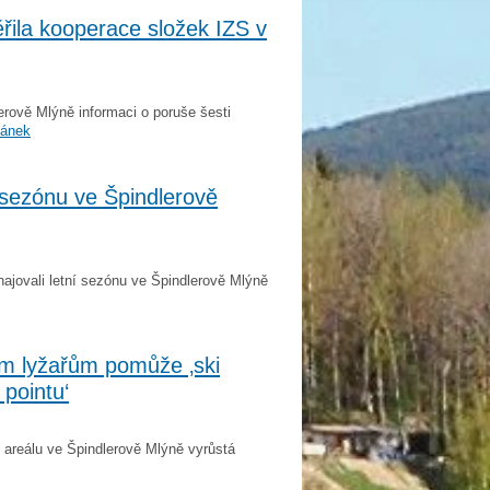
řila kooperace složek IZS v
rově Mlýně informaci o poruše šesti
lánek
 sezónu ve Špindlerově
ajovali letní sezónu ve Špindlerově Mlýně
m lyžařům pomůže ‚ski
 pointu‘
areálu ve Špindlerově Mlýně vyrůstá