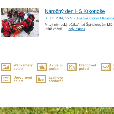
Náročný den HS Krkonoše
30. 01. 2014
, 15:48
/
Tiskové zprávy
/
Krkono
Mrtvý německý běžkař nad Špindlerovým Mlýn
ještě vážněji ...
celý článek