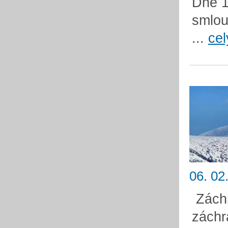
Dne 1
smlou
...
cel
06. 02
Záchr
záchr