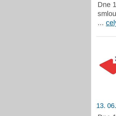
Dne 1
smlou
...
cel
13. 06