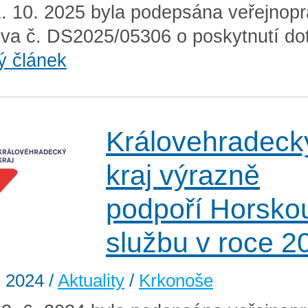
. 10. 2025 byla podepsána veřejnopr
va č. DS2025/05306 o poskytnutí do
ý článek
Královehradeck
kraj výrazně
podpoří Horsko
službu v roce 2
. 2024
/
Aktuality
/
Krkonoše