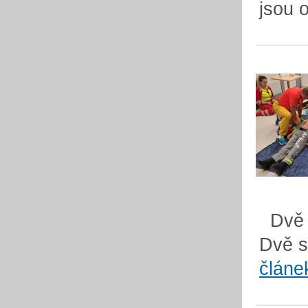
jsou o
Dvě s
Dvě sl
článe