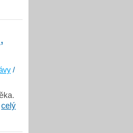
,
ávy
/
věka.
.
celý