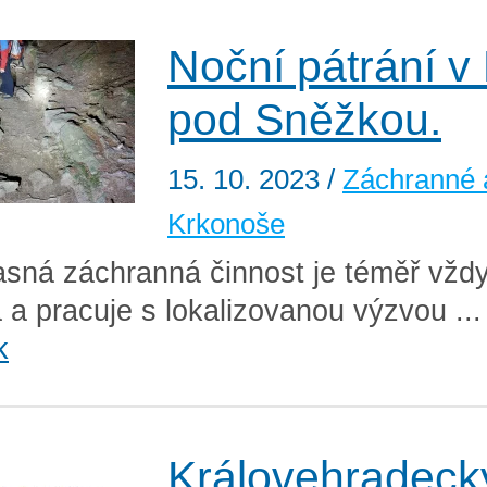
Noční pátrání v
pod Sněžkou.
15. 10. 2023
/
Záchranné 
Krkonoše
sná záchranná činnost je téměř vžd
á a pracuje s lokalizovanou výzvou ..
k
Královehradeck