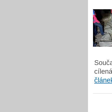
Souča
cílen
článe