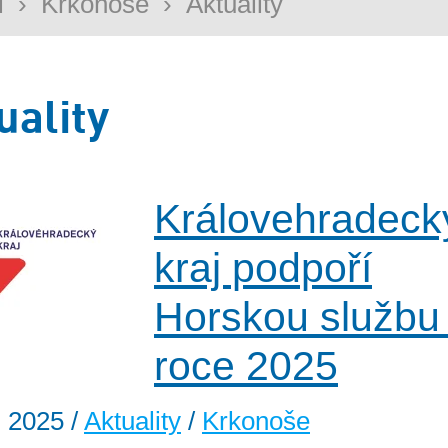
i
›
Krkonoše
›
Aktuality
uality
Královehradeck
kraj podpoří
Horskou službu
roce 2025
. 2025
/
Aktuality
/
Krkonoše