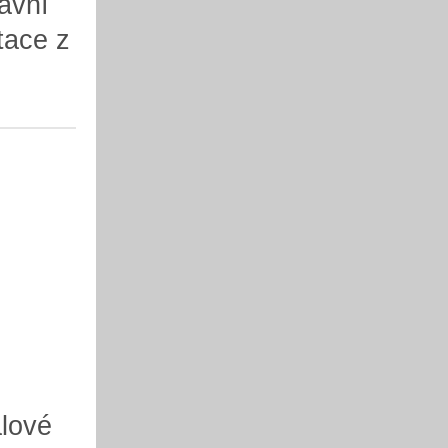
ávní
tace z
álové