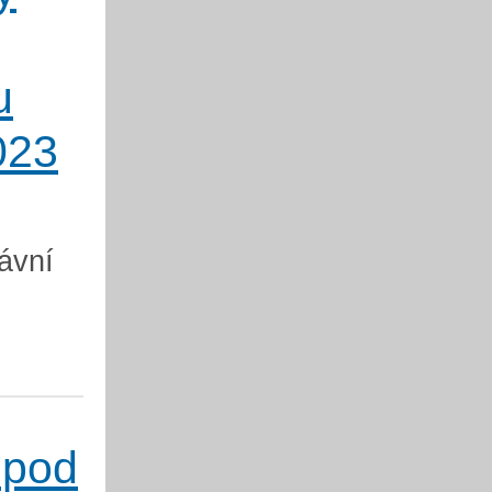
u
023
ávní
 pod