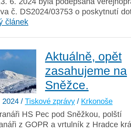
3. 6. 2024 byla podepsána veřejnopr
va č. DS2024/03753 o poskytnutí do
ý článek
Aktuálně, opět
zasahujeme na
Sněžce.
. 2024
/
Tiskové zprávy
/
Krkonoše
anáři HS Pec pod Sněžkou, polští
anáři z GOPR a vrtulník z Hradce kr