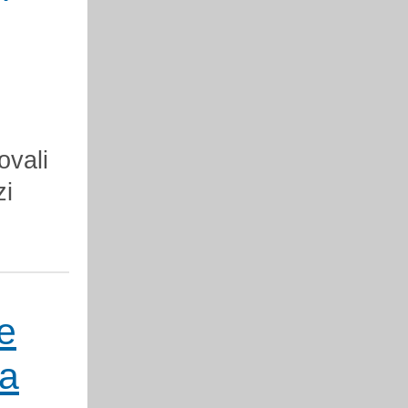
vali
zi
ve
la