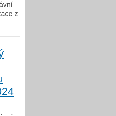
ávní
tace z
ý
u
024