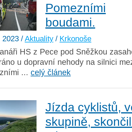
Pomezními
boudami.
. 2023
/
Aktuality
/
Krkonoše
anáři HS z Pece pod Sněžkou zasaho
ráno u dopravní nehody na silnici me
ními ...
celý článek
Jízda cyklistů, 
skupině, skonči