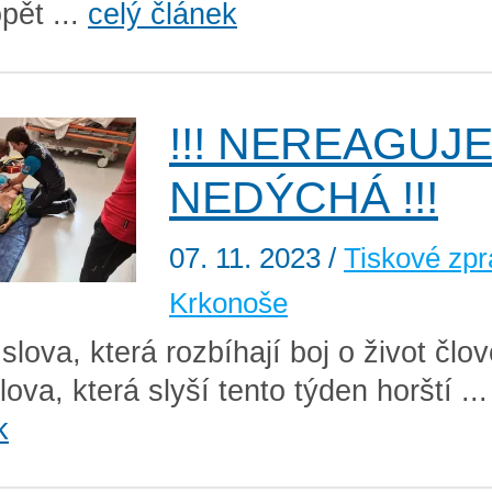
pět ...
celý článek
!!! NEREAGUJE
NEDÝCHÁ !!!
07. 11. 2023
/
Tiskové zpr
Krkonoše
lova, která rozbíhají boj o život člo
ova, která slyší tento týden horští ..
k