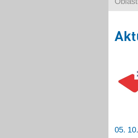
Oblast
Akt
05. 10