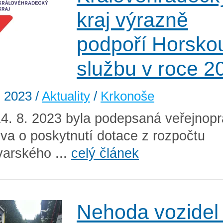
kraj výrazně
podpoří Horsko
službu v roce 2
. 2023
/
Aktuality
/
Krkonoše
4. 8. 2023 byla podepsaná veřejnopr
va o poskytnutí dotace z rozpočtu
varského ...
celý článek
Nehoda vozidel