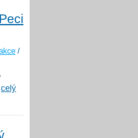
 Peci
akce
/
y
.
celý
ý