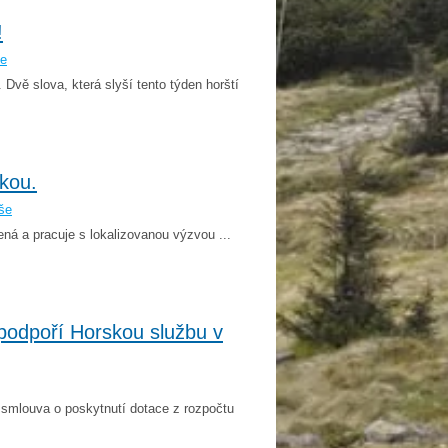
!
še
 Dvě slova, která slyší tento týden horští
kou.
še
ná a pracuje s lokalizovanou výzvou ...
podpoří Horskou službu v
 smlouva o poskytnutí dotace z rozpočtu