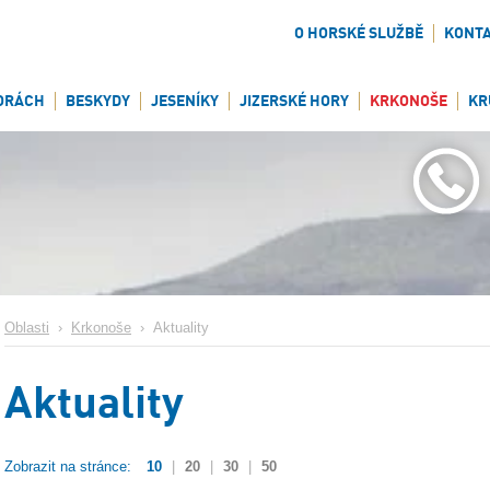
O HORSKÉ SLUŽBĚ
KONT
ORÁCH
BESKYDY
JESENÍKY
JIZERSKÉ HORY
KRKONOŠE
KR
Oblasti
›
Krkonoše
›
Aktuality
Aktuality
Zobrazit na stránce:
10
|
20
|
30
|
50