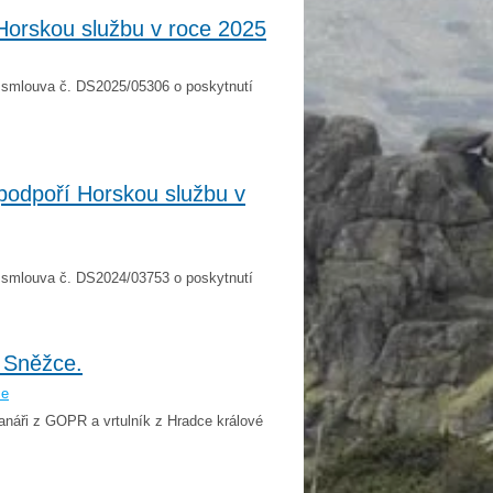
Horskou službu v roce 2025
í smlouva č. DS2025/05306 o poskytnutí
podpoří Horskou službu v
í smlouva č. DS2024/03753 o poskytnutí
 Sněžce.
še
náři z GOPR a vrtulník z Hradce králové