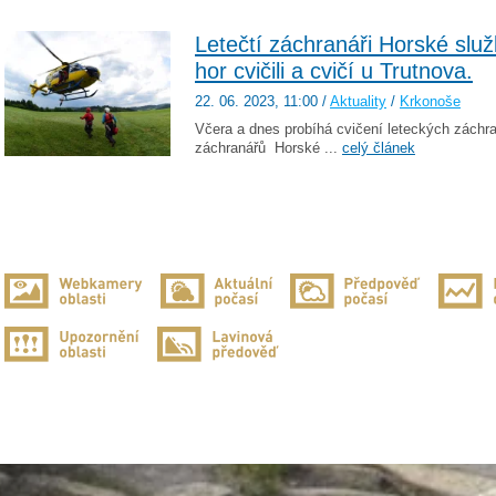
Letečtí záchranáři Horské slu
hor cvičili a cvičí u Trutnova.
22. 06. 2023
, 11:00
/
Aktuality
/
Krkonoše
Včera a dnes probíhá cvičení leteckých záchr
záchranářů Horské ...
celý článek