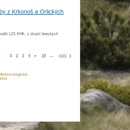
žby z Krkonoš a Orlických
anářů LZS KHK, s účastí leteckých
1
2
3
4
»
29
...
další