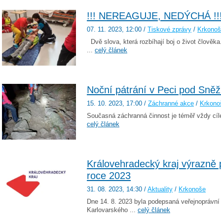
!!! NEREAGUJE, NEDÝCHÁ !!
07. 11. 2023
, 12:00
/
Tiskové zprávy
/
Krkono
Dvě slova, která rozbíhají boj o život člověka.
...
celý článek
Noční pátrání v Peci pod Sněž
15. 10. 2023
, 17:00
/
Záchranné akce
/
Krkono
Současná záchranná činnost je téměř vždy cíle
celý článek
Královehradecký kraj výrazně 
roce 2023
31. 08. 2023
, 14:30
/
Aktuality
/
Krkonoše
Dne 14. 8. 2023 byla podepsaná veřejnoprávní
Karlovarského ...
celý článek