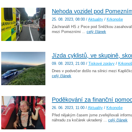
Nehoda vozidel pod Pomezním
25. 08. 2023
, 08:00
/
Aktuality
/
Krkonoše
Záchranáři HS z Pece pod Sněžkou zasahovali 
mezi Pomezními ...
celý článek
Jízda cyklistů, ve skupině, sk
09. 08. 2023
, 21:00
/
Tiskové zprávy
/
Krkono
Dnes v podvečer došlo na silnici mezi Kapličk
celý článek
Poděkování za finanční pomoc
26. 06. 2023
, 11:00
/
Aktuality
/
Krkonoše
Před nějakým časem jsme zveřejňovali informa
náhradu za kočárek ukradený ...
celý článek