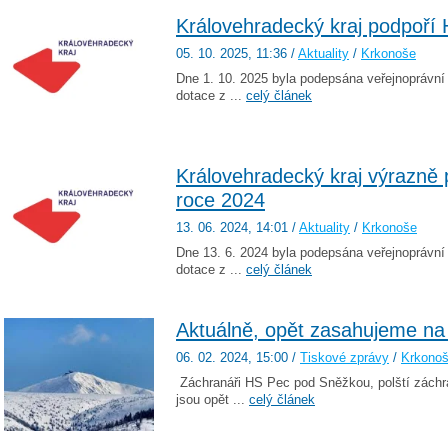
Královehradecký kraj podpoří 
05. 10. 2025
, 11:36
/
Aktuality
/
Krkonoše
Dne 1. 10. 2025 byla podepsána veřejnoprávn
dotace z ...
celý článek
Královehradecký kraj výrazně 
roce 2024
13. 06. 2024
, 14:01
/
Aktuality
/
Krkonoše
Dne 13. 6. 2024 byla podepsána veřejnoprávn
dotace z ...
celý článek
Aktuálně, opět zasahujeme na
06. 02. 2024
, 15:00
/
Tiskové zprávy
/
Krkono
Záchranáři HS Pec pod Sněžkou, polští záchra
jsou opět ...
celý článek