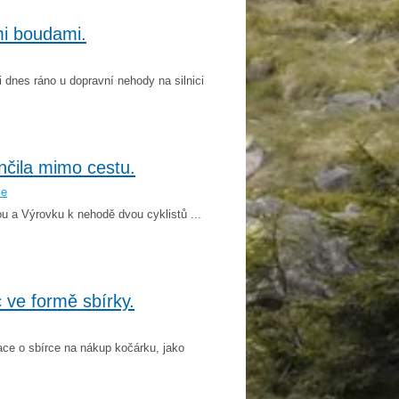
i boudami.
dnes ráno u dopravní nehody na silnici
ončila mimo cestu.
še
ou a Výrovku k nehodě dvou cyklistů ...
 ve formě sbírky.
ce o sbírce na nákup kočárku, jako