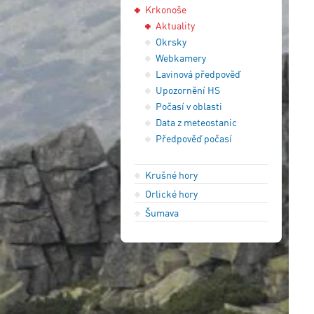
Krkonoše
Aktuality
Okrsky
Webkamery
Lavinová předpověď
Upozornění HS
Počasí v oblasti
Data z meteostanic
Předpověď počasí
Krušné hory
Orlické hory
Šumava