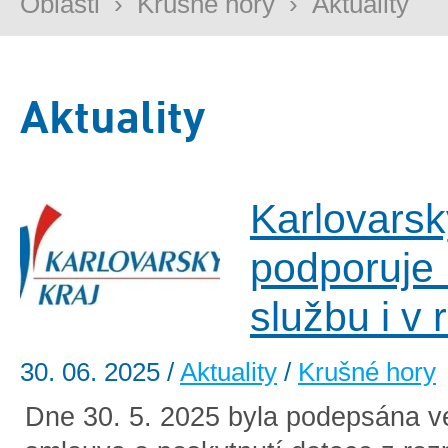
Oblasti
›
Krušné hory
›
Aktuality
Aktuality
Karlovarsk
podporuje
službu i v
30. 06. 2025
/
Aktuality
/
Krušné hory
Dne 30. 5. 2025 byla podepsána v