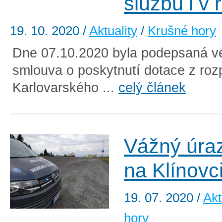
službu i v
19. 10. 2020
/
Aktuality
/
Krušné hory
Dne 07.10.2020 byla podepsaná ve
smlouva o poskytnutí dotace z roz
Karlovarského ...
celý článek
Vážný úraz
na Klínovc
19. 07. 2020
/
Akt
hory