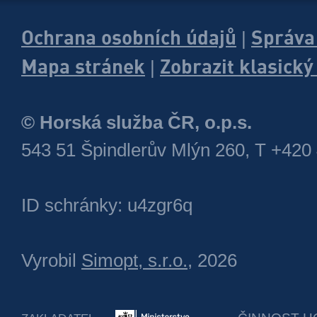
Ochrana osobních údajů
Správa
|
Mapa stránek
Zobrazit klasick
|
© Horská služba ČR, o.p.s.
543 51 Špindlerův Mlýn 260, T +420
ID schránky: u4zgr6q
Vyrobil
Simopt, s.r.o.
, 2026