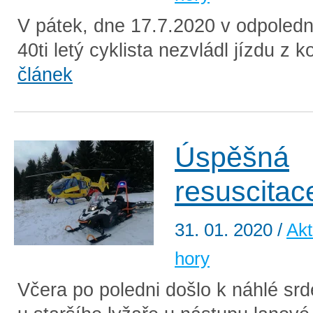
V pátek, dne 17.7.2020 v odpoledn
40ti letý cyklista nezvládl jízdu z k
článek
Úspěšná
resuscitac
31. 01. 2020
/
Akt
hory
Včera po poledni došlo k náhlé sr