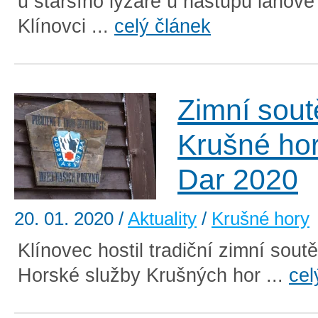
u staršího lyžaře u nástupu lanové
Klínovci ...
celý článek
Zimní sou
Krušné hor
Dar 2020
20. 01. 2020
/
Aktuality
/
Krušné hory
Klínovec hostil tradiční zimní sou
Horské služby Krušných hor ...
cel