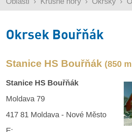
Oblasti
›
Krušné hory
›
Okrsky
›
O
Okrsek Bouřňák
Stanice HS Bouřňák
(850 m
Stanice HS Bouřňák
Moldava 79
417 81 Moldava - Nové Město
E: