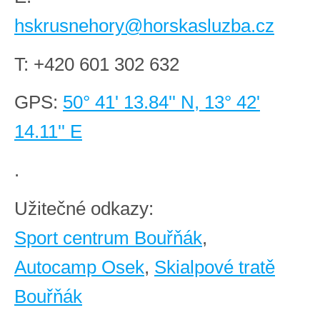
hskrusnehory@horskasluzba.cz
T:
+420 601 302 632
GPS:
50° 41' 13.84'' N, 13° 42'
14.11'' E
.
Užitečné odkazy:
Sport centrum Bouřňák
,
Autocamp Osek
,
Skialpové tratě
Bouřňák