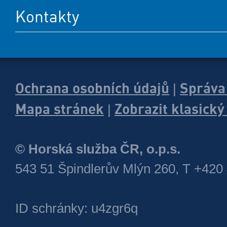
Kontakty
Ochrana osobních údajů
Správa
|
Mapa stránek
Zobrazit klasick
|
© Horská služba ČR, o.p.s.
543 51 Špindlerův Mlýn 260, T +420
ID schránky: u4zgr6q