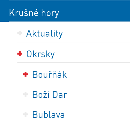
Krušné hory
Aktuality
Okrsky
Bouřňák
Boží Dar
Bublava