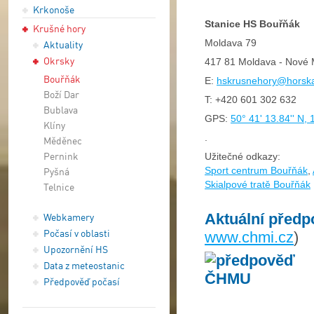
Krkonoše
Stanice HS Bouřňák
Krušné hory
Moldava 79
Aktuality
Okrsky
417 81 Moldava - Nové 
Bouřňák
E:
hskrusnehory@horska
Boží Dar
T:
+420 601 302 632
Bublava
GPS:
50° 41' 13.84'' N, 
Klíny
.
Měděnec
Pernink
Užitečné odkazy:
Sport centrum Bouřňák
,
Pyšná
Skialpové tratě Bouřňák
Telnice
Aktuální předp
Webkamery
Počasí v oblasti
www.chmi.cz
)
Upozornění HS
Data z meteostanic
Předpověď počasí