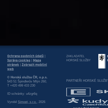
Ochrana osobních údajů
|
ZAKLADATEL
Správa cookies
Mapa
HORSKÉ SLUŽBY
|
stránek
Zobrazit mobilní
|
web
© Horská služba ČR, o.p.s.
PARTNEŘI HORSKÉ SLUŽB
543 51 Špindlerův Mlýn 260,
T +420 499 433 230
ID schránky: u4zgr6q
Vyrobil
Simopt, s.r.o.
, 2026