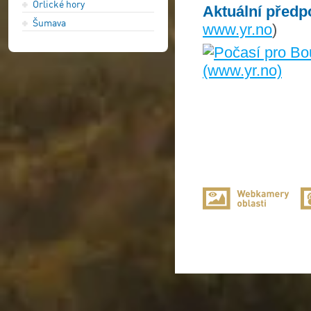
Orlické hory
Aktuální předp
Šumava
www.yr.no
)