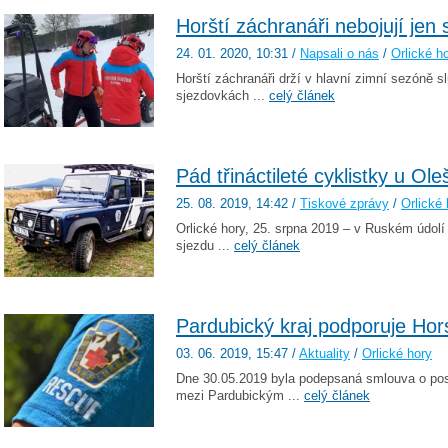
Horští záchranáři nebojují jen
24. 01. 2020
, 10:31
/
Napsali o nás
/
Orlické h
Horští záchranáři drží v hlavní zimní sezóně 
sjezdovkách ...
celý článek
Pád třináctileté cyklistky u Ole
25. 08. 2019
, 14:42
/
Tiskové zprávy
/
Orlické 
Orlické hory, 25. srpna 2019 – v Ruském údolí
sjezdu ...
celý článek
Pardubický kraj podporuje Hor
03. 06. 2019
, 15:47
/
Aktuality
/
Orlické hory
Dne 30.05.2019 byla podepsaná smlouva o pos
mezi Pardubickým ...
celý článek