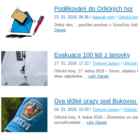
Poděkování do Orlických hor
23. 01. 2019
, 06:36
/
Napsali nám
/
Orlické ho
Dobrý den, posílám pozdrav z Vysočiny Vaší 
článek
Evakuace 100 lidí z lanovky
17. 01. 2019
, 17:22
/
Tiskové zprávy
/
Orlické 
Orlické hory, 17. ledna 2019 – Strom, obalený
dnes odpoledne ...
celý článek
Dva těžké úrazy pod Bukovou
04. 01. 2019
, 15:00
/
Tiskové zprávy
/
Orlické 
Orlické hory, 4. ledna 2019 – Zlomeninu ve ste
osmatřicetileté ...
celý článek