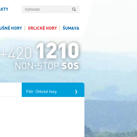
AKTY
UŠNÉ HORY
ORLICKÉ HORY
ŠUMAVA
Filtr: Orlické hory