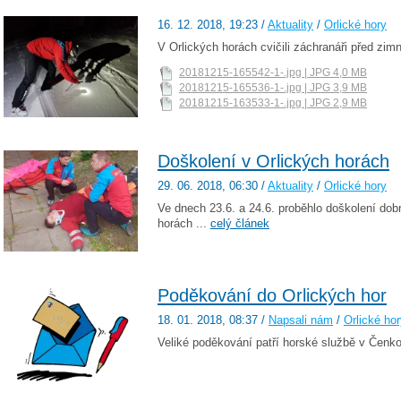
16. 12. 2018
, 19:23
/
Aktuality
/
Orlické hory
V Orlických horách cvičili záchranáři před zim
20181215-165542-1-.jpg | JPG 4,0 MB
20181215-165536-1-.jpg | JPG 3,9 MB
20181215-163533-1-.jpg | JPG 2,9 MB
Doškolení v Orlických horách
29. 06. 2018
, 06:30
/
Aktuality
/
Orlické hory
Ve dnech 23.6. a 24.6. proběhlo doškolení dob
horách ...
celý článek
Poděkování do Orlických hor
18. 01. 2018
, 08:37
/
Napsali nám
/
Orlické ho
Veliké poděkování patří horské službě v Čenko