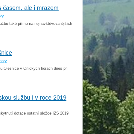
 s časem, ale i mrazem
ory
službu také přímo na nejnavštěvovanějších
šnice
hory
 u Olešnice v Orlických horách dnes při
skou službu i v roce 2019
kytnutí dotace ostatní složce IZS 2019