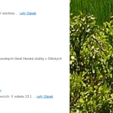
ní sezónou ...
celý článek
rovolných členů Horské služby v Orlických
ry
vicích. V sobotu 13.1 ...
celý článek