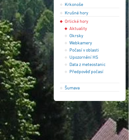
Krkonoše
Krušné hory
Orlické hory
Aktuality
Okrsky
Webkamery
Počasí v oblasti
Upozornění HS
Data z meteostanic
Předpověď počasí
Šumava