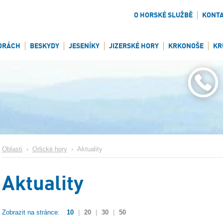
O HORSKÉ SLUŽBĚ
KONT
ORÁCH
BESKYDY
JESENÍKY
JIZERSKÉ HORY
KRKONOŠE
KR
Oblasti
›
Orlické hory
›
Aktuality
Aktuality
Zobrazit na stránce:
10
|
20
|
30
|
50