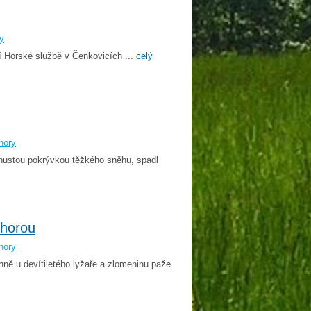
ry
Horské službě v Čenkovicích ...
celý
hory
 hustou pokrývkou těžkého sněhu, spadl
 horou
hory
hně u devítiletého lyžaře a zlomeninu paže