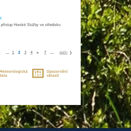
ry
 přístup Horské Služby ve středisku
í
...
1
2
3
4
»
7
...
další