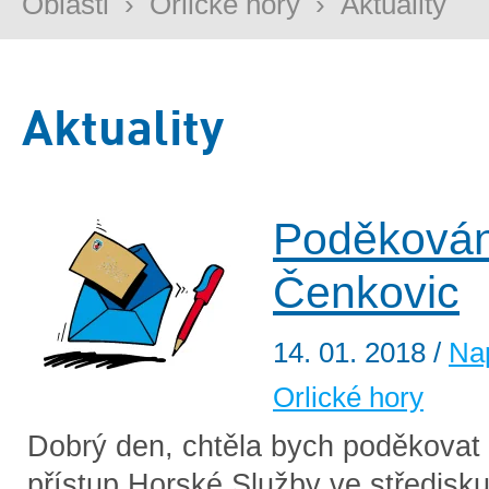
Oblasti
›
Orlické hory
›
Aktuality
Aktuality
Poděkován
Čenkovic
14. 01. 2018
/
Na
Orlické hory
Dobrý den, chtěla bych poděkovat 
přístup Horské Služby ve středisk