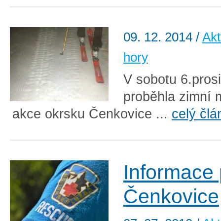
09. 12. 2014
/
Akt
hory
V sobotu 6.pros
proběhla zimní 
akce okrsku Čenkovice ...
celý člá
Informace 
Čenkovice