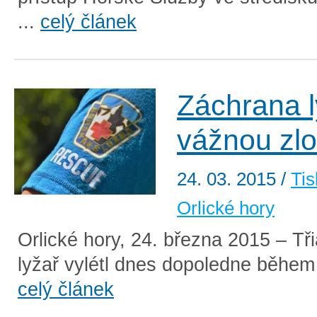
...
celý článek
Záchrana l
vážnou zl
24. 03. 2015
/
Tis
Orlické hory
Orlické hory, 24. března 2015 – Třia
lyžař vylétl dnes dopoledne během j
celý článek