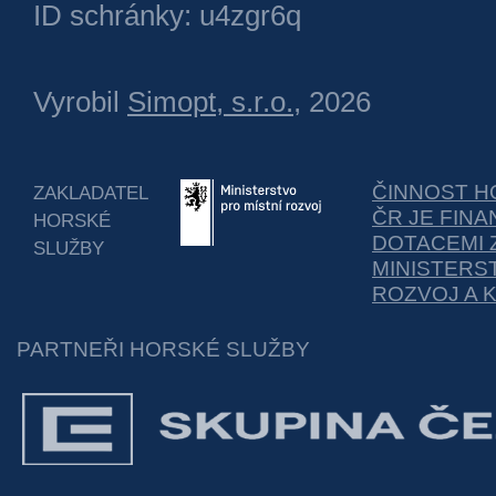
ID schránky: u4zgr6q
Vyrobil
Simopt, s.r.o.
, 2026
ČINNOST H
ZAKLADATEL
ČR JE FIN
HORSKÉ
DOTACEMI 
SLUŽBY
MINISTERS
ROZVOJ A 
PARTNEŘI HORSKÉ SLUŽBY