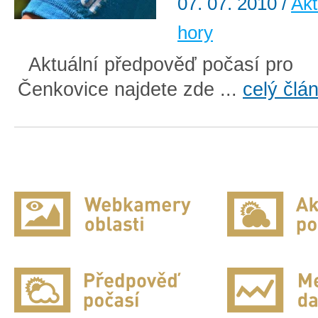
07. 07. 2010
/
Akt
hory
Aktuální předpověď počasí pro
Čenkovice najdete zde ...
celý člá