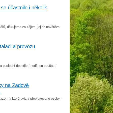
e účastnilo i několik
nářů, děkujeme za zájem, jejich návštěva
alaci a provozu
 poslední desetiletí nedílnou součástí
ky na Zadově
a
áze, na které uvízly přepravované osoby -