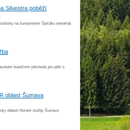
a Silvestra poběží
a
jezdovky na šumavském Špičáku tentokrát
žba
mavském hraničním přechodu pro pěší s
ČR oblast Šumava
a
rsky oblasti Horské služby Šumava