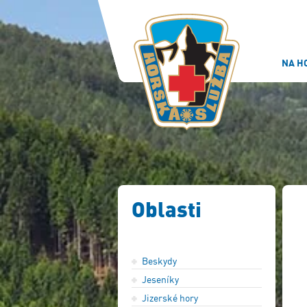
NA H
Oblasti
Beskydy
Jeseníky
Jizerské hory