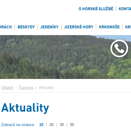
O HORSKÉ SLUŽBĚ
KONT
ORÁCH
BESKYDY
JESENÍKY
JIZERSKÉ HORY
KRKONOŠE
KR
Oblasti
›
Šumava
›
Aktuality
Aktuality
Zobrazit na stránce:
10
|
20
|
30
|
50