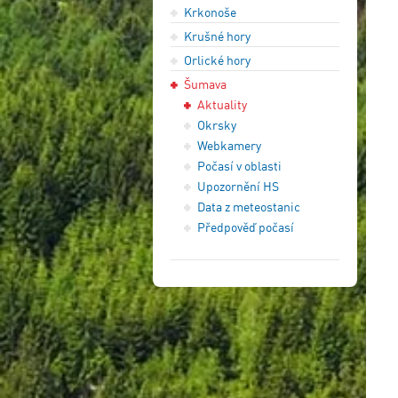
Krkonoše
Krušné hory
Orlické hory
Šumava
Aktuality
Okrsky
Webkamery
Počasí v oblasti
Upozornění HS
Data z meteostanic
Předpověď počasí