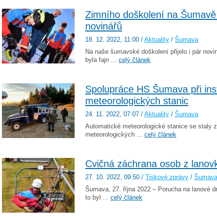
Zimního doškolení na Šumavě s
novinářů
18. 12. 2022
, 11:00
/
Aktuality
/
Šumava
Na naše šumavské doškolení přijelo i pár novi
byla fajn ...
celý článek
Spolupráce HS Šumava při inst
meteorologických stanic
24. 11. 2022
, 07:07
/
Aktuality
/
Šumava
Automatické meteorologické stanice se staly za
meteorologických ...
celý článek
Cvičná záchrana osob z lanov
27. 10. 2022
, 09:50
/
Tiskové zprávy
/
Šumav
Šumava, 27. října 2022 – Porucha na lanové dr
to byl ...
celý článek