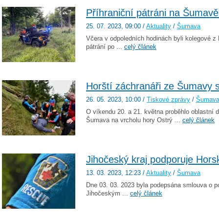
Příhraniční pátráni na Šumavě
25. 07. 2023
, 09:00
/
Aktuality
/
Šumava
Včera v odpoledních hodinách byli kolegové z
pátrání po ...
celý článek
Horští záchranáři ze Šumavy se
26. 05. 2023
, 10:00
/
Tiskové zprávy
/
Šumav
O víkendu 20. a 21. května proběhlo oblastní 
Šumava na vrcholu hory Ostrý ...
celý článek
Jihočeský kraj podporuje Hors
13. 03. 2023
, 12:23
/
Aktuality
/
Šumava
Dne 03. 03. 2023 byla podepsána smlouva o 
Jihočeským ...
celý článek