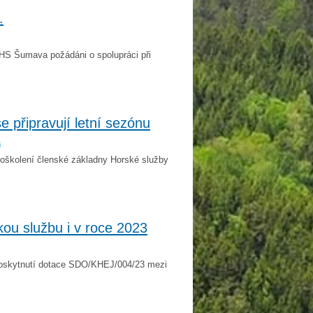
.
 HS Šumava požádáni o spolupráci při
 připravují letní sezónu
a
doškolení členské základny Horské služby
kou službu i v roce 2023
poskytnutí dotace SDO/KHEJ/004/23 mezi