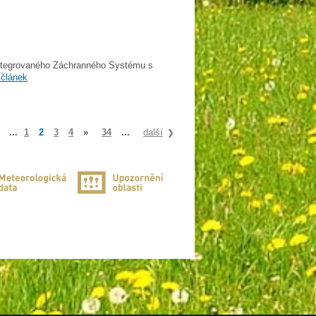
Integrovaného Záchranného Systému s
 článek
...
1
2
3
4
»
34
...
další