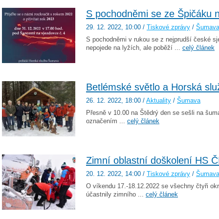
S pochodněmi se ze Špičáku n
29. 12. 2022
, 10:00
/
Tiskové zprávy
/
Šumav
S pochodněmi v rukou se z nejprudší české s
nepojede na lyžích, ale poběží ...
celý článek
Betlémské světlo a Horská slu
26. 12. 2022
, 18:00
/
Aktuality
/
Šumava
Přesně v 10.00 na Štědrý den se sešli na šu
označením ...
celý článek
Zimní oblastní doškolení HS 
20. 12. 2022
, 14:00
/
Tiskové zprávy
/
Šumav
O víkendu 17.-18.12.2022 se všechny čtyři ok
účastnily zimního ...
celý článek