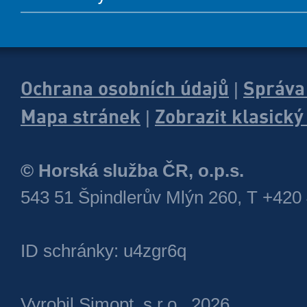
Ochrana osobních údajů
Správa
|
Mapa stránek
Zobrazit klasick
|
© Horská služba ČR, o.p.s.
543 51 Špindlerův Mlýn 260, T +420
ID schránky: u4zgr6q
Vyrobil
Simopt, s.r.o.
, 2026