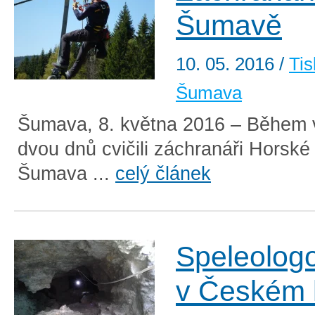
Šumavě
10. 05. 2016
/
Tis
Šumava
Šumava, 8. května 2016 – Během 
dvou dnů cvičili záchranáři Horské
Šumava ...
celý článek
Speleologov
v Českém 