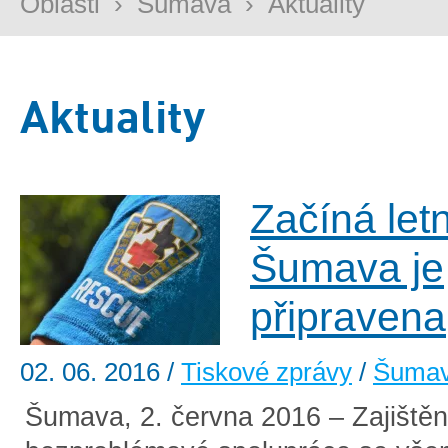
Oblasti
›
Šumava
›
Aktuality
Aktuality
Začíná let
Šumava je
připravena
02. 06. 2016
/
Tiskové zprávy
/
Šuma
Šumava, 2. června 2016 – Zajištěn