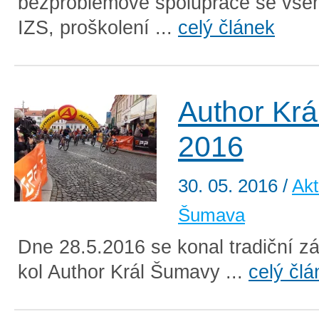
bezproblémové spolupráce se vše
IZS, proškolení ...
celý článek
Author Kr
2016
30. 05. 2016
/
Akt
Šumava
Dne 28.5.2016 se konal tradiční z
kol Author Král Šumavy ...
celý člá