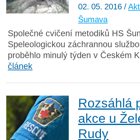
02. 05. 2016
/
Akt
Šumava
Společné cvičení metodiků HS Šu
Speleologickou záchrannou služb
proběhlo minulý týden v Českém K
článek
Rozsáhlá p
akce u Že
Rudy