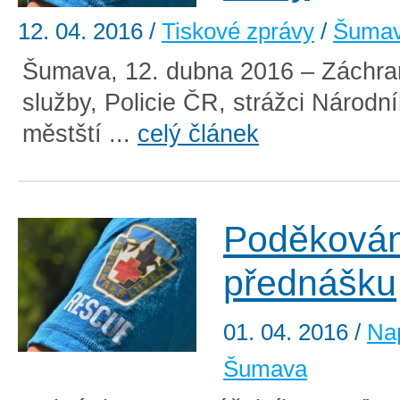
12. 04. 2016
/
Tiskové zprávy
/
Šuma
Šumava, 12. dubna 2016 – Záchra
služby, Policie ČR, strážci Národní
městští ...
celý článek
Poděkován
přednášku
01. 04. 2016
/
Na
Šumava