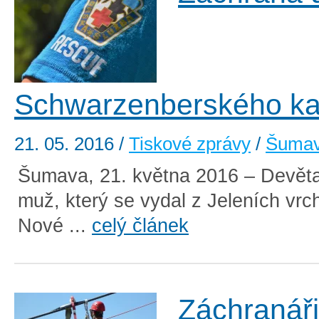
Schwarzenberského ka
21. 05. 2016
/
Tiskové zprávy
/
Šuma
Šumava, 21. května 2016 – Devěta
muž, který se vydal z Jeleních vr
Nové ...
celý článek
Záchranáři 