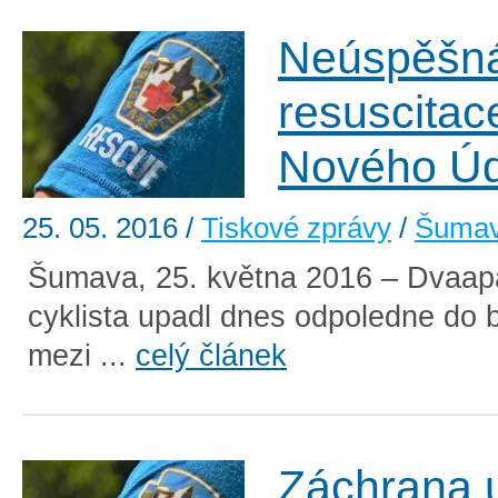
Neúspěšn
resuscitac
Nového Úd
25. 05. 2016
/
Tiskové zprávy
/
Šuma
Šumava, 25. května 2016 – Dvaapa
cyklista upadl dnes odpoledne do
mezi ...
celý článek
Záchrana 