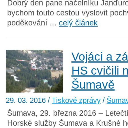
Dobrý den pane náčelníku Janďuro
bychom touto cestou vyslovit poch
poděkování ...
celý článek
Vojáci a z
HS cvičili 
Šumavě
29. 03. 2016
/
Tiskové zprávy
/
Šuma
Šumava, 29. března 2016 – Letečtí
Horské služby Šumava a Krušné h