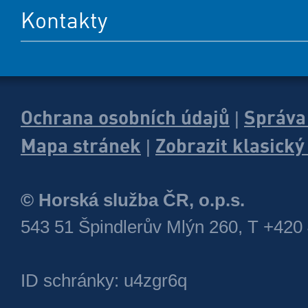
Kontakty
Ochrana osobních údajů
Správa
|
Mapa stránek
Zobrazit klasick
|
© Horská služba ČR, o.p.s.
543 51 Špindlerův Mlýn 260, T +420
ID schránky: u4zgr6q