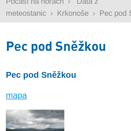
Počasí na horách
›
Data z
meteostanic
›
Krkonoše
›
Pec pod 
Pec pod Sněžkou
Pec pod Sněžkou
mapa