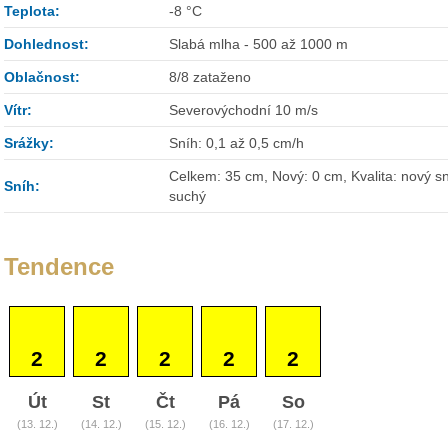
Teplota:
-8 °C
Dohlednost:
Slabá mlha - 500 až 1000 m
Oblačnost:
8/8 zataženo
Vítr:
Severovýchodní 10 m/s
Srážky:
Sníh: 0,1 až 0,5 cm/h
Celkem: 35 cm, Nový: 0 cm, Kvalita: nový sn
Sníh:
suchý
Tendence
2
2
2
2
2
Út
St
Čt
Pá
So
(13. 12.)
(14. 12.)
(15. 12.)
(16. 12.)
(17. 12.)