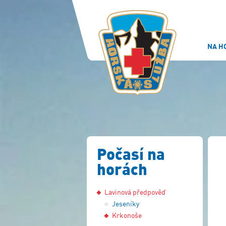
NA H
Počasí na
horách
Lavinová předpověď
Jeseníky
Krkonoše