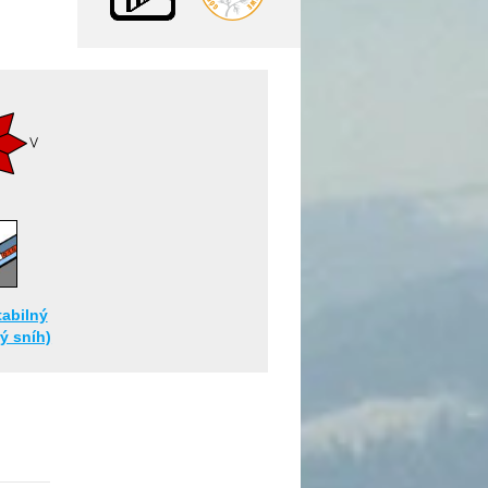
tabilný
rý sníh)