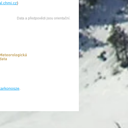
al.chmi.cz
)
Data a předpovědi jsou orientační.
/karkonosze
.