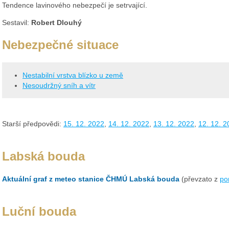
Tendence lavinového nebezpečí je setrvající.
Sestavil:
Robert Dlouhý
Nebezpečné situace
Nestabilní vrstva blízko u země
Nesoudržný sníh a vítr
Starší předpovědi:
15. 12. 2022
,
14. 12. 2022
,
13. 12. 2022
,
12. 12. 2
Labská bouda
Aktuální graf z meteo stanice ČHMÚ Labská bouda
(převzato z
po
Luční bouda