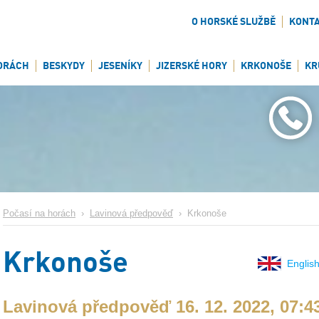
O HORSKÉ SLUŽBĚ
KONT
ORÁCH
BESKYDY
JESENÍKY
JIZERSKÉ HORY
KRKONOŠE
KR
Počasí na horách
›
Lavinová předpověď
›
Krkonoše
Krkonoše
English
Lavinová předpověď 16. 12. 2022, 07:4