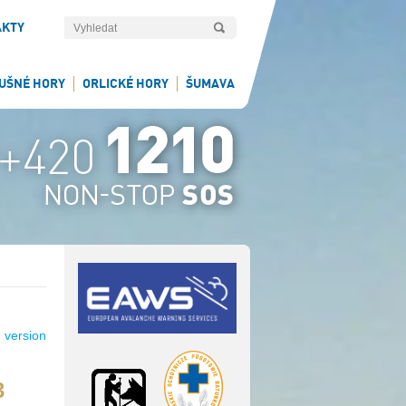
AKTY
UŠNÉ HORY
ORLICKÉ HORY
ŠUMAVA
 version
3