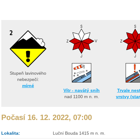
Stupeň lavinového
nebezpečí:
mírné
Vítr - navátý sníh
Trvale nes
nad 1100
m n. m.
vrstvy (sta
Počasí 16. 12. 2022, 07:00
Lokalita:
Luční Bouda 1415 m n. m.