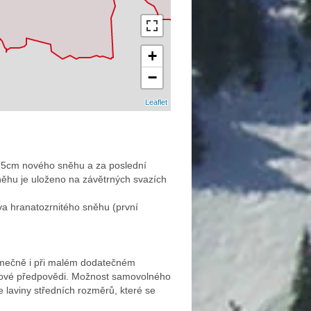
+
−
Leaflet
 5cm nového sněhu a za poslední
ěhu je uloženo na závětrných svazích
tva hranatozrnitého sněhu (první
jimečně i při malém dodatečném
inové předpovědi. Možnost samovolného
 laviny středních rozměrů, které se