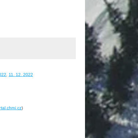
022
,
11. 12. 2022
rtal.chmi.cz
)