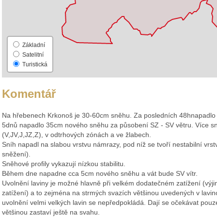
Základní
Satelitní
Turistická
Komentář
Na hřebenech Krkonoš je 30-60cm sněhu. Za posledních 48hnapadlo
5dnů napadlo 35cm nového sněhu za působení SZ - SV větru. Více sn
(V,JV,J,JZ,Z), v odtrhových zónách a ve žlabech.
Sníh napadl na slabou vrstvu námrazy, pod níž se tvoří nestabilní vrs
sněžení).
Sněhové profily vykazují nízkou stabilitu.
Během dne napadne cca 5cm nového sněhu a vát bude SV vítr.
Uvolnění laviny je možné hlavně při velkém dodatečném zatížení (vý
zatížení) a to zejména na strmých svazích většinou uvedených v lav
uvolnění velmi velkých lavin se nepředpokládá. Dají se očekávat pouze
většinou zastaví ještě na svahu.