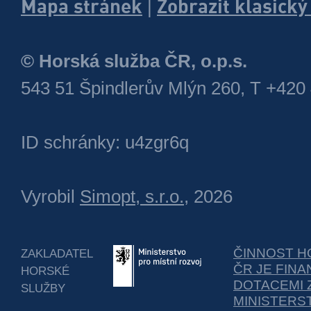
Mapa stránek
Zobrazit klasick
|
© Horská služba ČR, o.p.s.
543 51 Špindlerův Mlýn 260, T +420
ID schránky: u4zgr6q
Vyrobil
Simopt, s.r.o.
, 2026
ČINNOST H
ZAKLADATEL
ČR JE FIN
HORSKÉ
DOTACEMI 
SLUŽBY
MINISTERS