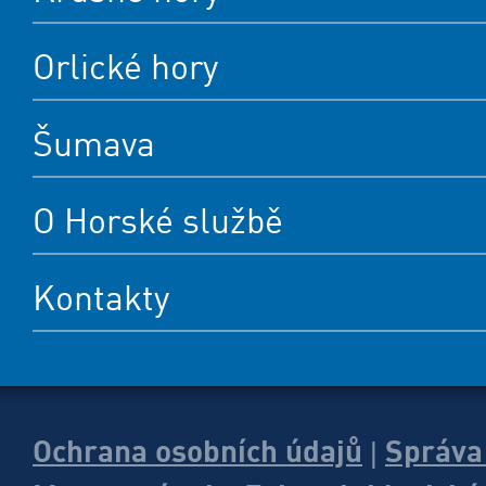
Orlické hory
Šumava
O Horské službě
Kontakty
Ochrana osobních údajů
Správa
|