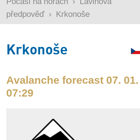
Počasí na horách
›
Lavinová
předpověď
›
Krkonoše
Krkonoše
Avalanche forecast 07. 01.
07:29