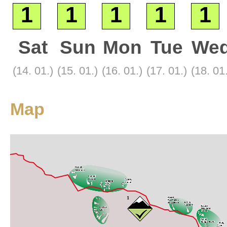
1
1
1
1
1
Sat
Sun
Mon
Tue
We
Base
(14. 01.)
(15. 01.)
(16. 01.)
(17. 01.)
(18. 01
Satellite
Tourist
Map