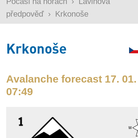
Počasí na horách
›
Lavinová
předpověď
›
Krkonoše
Krkonoše
Avalanche forecast 17. 01.
07:49