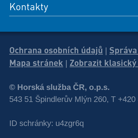
Kontakty
Ochrana osobních údajů
Správa
|
Mapa stránek
Zobrazit klasick
|
© Horská služba ČR, o.p.s.
543 51 Špindlerův Mlýn 260, T +420
ID schránky: u4zgr6q