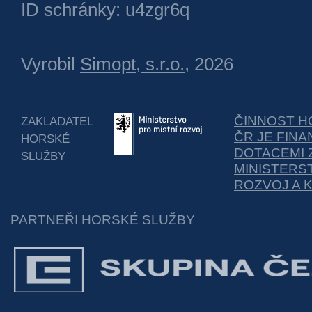
ID schránky: u4zgr6q
Vyrobil
Simopt, s.r.o.
, 2026
ČINNOST H
ZAKLADATEL
ČR JE FIN
HORSKÉ
DOTACEMI 
SLUŽBY
MINISTERS
ROZVOJ A 
PARTNEŘI HORSKÉ SLUŽBY