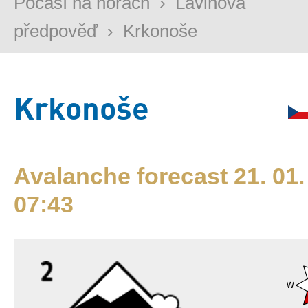
Počasí na horách
›
Lavinová
předpověď
›
Krkonoše
Krkonoše
Avalanche forecast 21. 01.
07:43