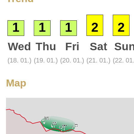
1
1
1
2
2
Wed
Thu
Fri
Sat
Su
Base
(18. 01.)
(19. 01.)
(20. 01.)
(21. 01.)
(22. 01
Satellite
Tourist
Map