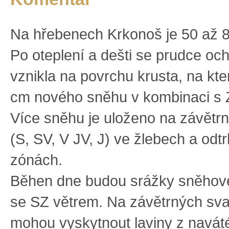
Na hřebenech Krkonoš je 50 až 
Po oteplení a dešti se prudce och
vznikla na povrchu krusta, na kt
cm nového sněhu v kombinaci s 
Více sněhu je uloženo na závětr
(S, SV, V JV, J) ve žlebech a odt
zónách.
Běhen dne budou srážky sněhov
se SZ větrem. Na závětrných sva
mohou vyskytnout laviny z navát