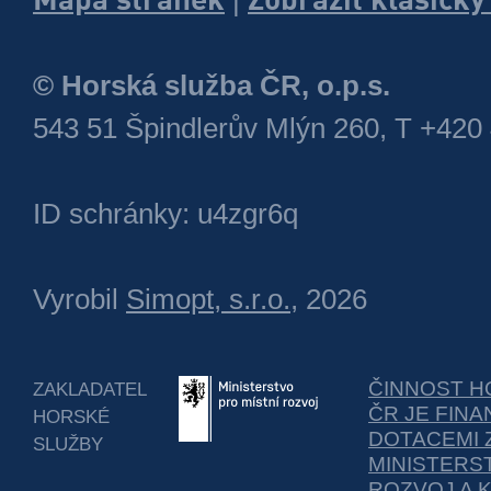
© Horská služba ČR, o.p.s.
543 51 Špindlerův Mlýn 260, T +420
ID schránky: u4zgr6q
Vyrobil
Simopt, s.r.o.
, 2026
ČINNOST H
ZAKLADATEL
ČR JE FIN
HORSKÉ
DOTACEMI 
SLUŽBY
MINISTERS
ROZVOJ A 