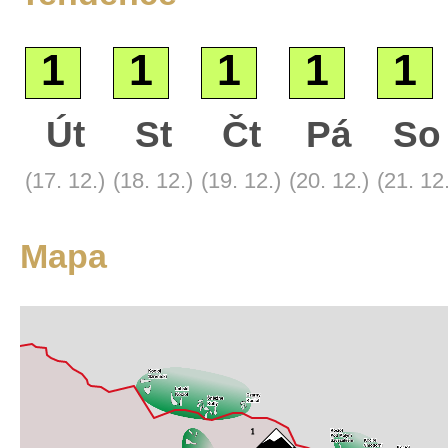
1
1
1
1
1
Út
St
Čt
Pá
So
Základní
(17. 12.)
(18. 12.)
(19. 12.)
(20. 12.)
(21. 12
Satelitní
Turistická
Mapa