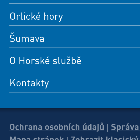
Orlické hory
Šumava
O Horské službě
Kontakty
Ochrana osobních údajů
Správa
|
Mapa stránek
Zobrazit klasick
|