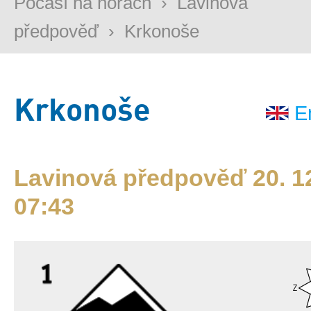
Počasí na horách
›
Lavinová
předpověď
›
Krkonoše
Krkonoše
E
Lavinová předpověď 20. 12
07:43