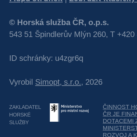
© Horská služba ČR, o.p.s.
543 51 Špindlerův Mlýn 260, T +420
ID schránky: u4zgr6q
Vyrobil
Simopt, s.r.o.
, 2026
ČINNOST H
ZAKLADATEL
ČR JE FIN
HORSKÉ
DOTACEMI 
SLUŽBY
MINISTERS
ROZVOJ A 