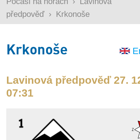
Počasí na horách
›
Lavinová
předpověď
›
Krkonoše
Krkonoše
E
Lavinová předpověď 27. 12
07:31