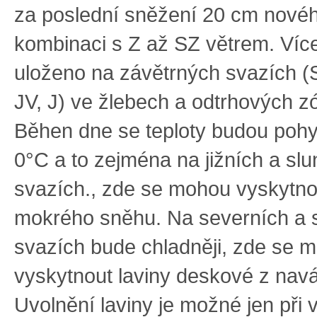
za poslední sněžení 20 cm nové
kombinaci s Z až SZ větrem. Víc
uloženo na závětrných svazích (S
JV, J) ve žlebech a odtrhových z
Běhen dne se teploty budou poh
0°C a to zejména na jižních a sl
svazích., zde se mohou vyskytnou
mokrého sněhu. Na severních a 
svazích bude chladněji, zde se 
vyskytnout laviny deskové z nav
Uvolnění laviny je možné jen při