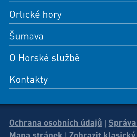
Orlické hory
Šumava
O Horské službě
Kontakty
Ochrana osobních údajů
Správa
|
Mapa stránek
Zobrazit klasick
|