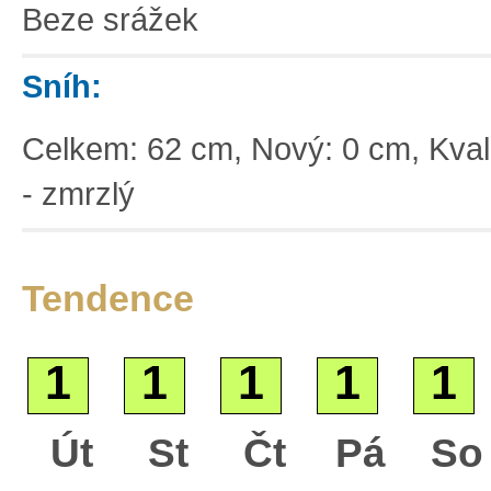
Beze srážek
Sníh:
Celkem: 62 cm, Nový: 0 cm, Kvali
- zmrzlý
Tendence
1
1
1
1
1
Základní
Út
St
Čt
Pá
So
Satelitní
Turistická