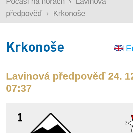
Počasí na horách
›
Lavinová
předpověď
›
Krkonoše
Krkonoše
E
Lavinová předpověď 24. 12
07:37