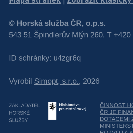
© Horská služba ČR, o.p.s.
543 51 Špindlerův Mlýn 260, T +420
ID schránky: u4zgr6q
Vyrobil
Simopt, s.r.o.
, 2026
ČINNOST H
ZAKLADATEL
ČR JE FIN
HORSKÉ
DOTACEMI 
SLUŽBY
MINISTERS
ROZVOJ A 