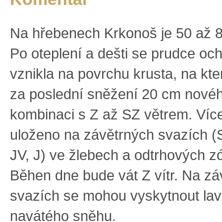
Na hřebenech Krkonoš je 50 až 
Po oteplení a dešti se prudce och
vznikla na povrchu krusta, na kt
za poslední sněžení 20 cm nové
kombinaci s Z až SZ větrem. Víc
uloženo na závětrných svazích (S
JV, J) ve žlebech a odtrhových z
Běhen dne bude vát Z vítr. Na zá
svazích se mohou vyskytnout lav
navátého sněhu.