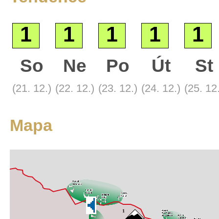
1
1
1
1
1
So
Ne
Po
Út
St
Základní
(21. 12.)
(22. 12.)
(23. 12.)
(24. 12.)
(25. 12
Satelitní
Turistická
Mapa