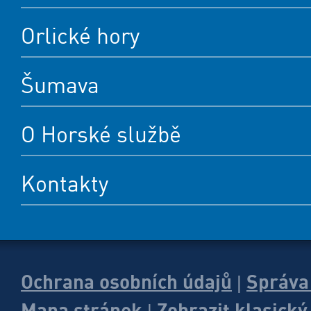
Orlické hory
Šumava
O Horské službě
Kontakty
Ochrana osobních údajů
Správa
|
Mapa stránek
Zobrazit klasick
|