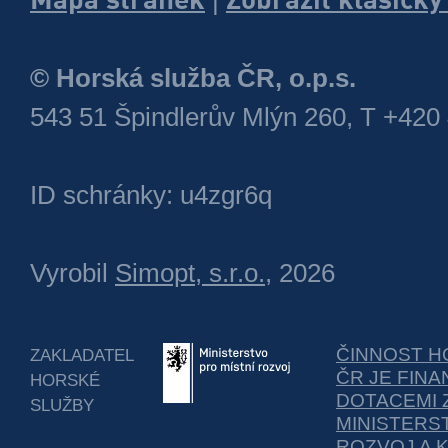
© Horská služba ČR, o.p.s.
543 51 Špindlerův Mlýn 260, T +420
ID schránky: u4zgr6q
Vyrobil
Simopt, s.r.o.
, 2026
ČINNOST H
ZAKLADATEL
ČR JE FIN
HORSKÉ
DOTACEMI 
SLUŽBY
MINISTERS
ROZVOJ A 