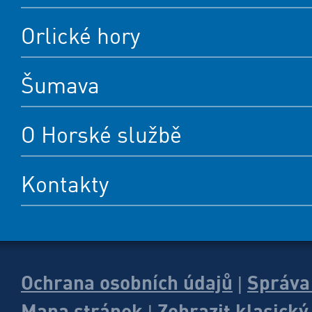
Orlické hory
Šumava
O Horské službě
Kontakty
Ochrana osobních údajů
Správa
|
Mapa stránek
Zobrazit klasick
|