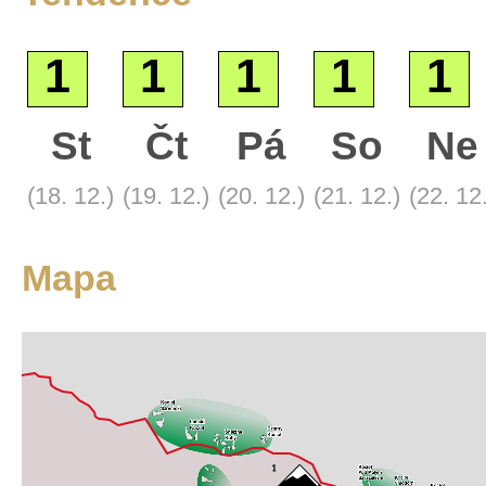
1
1
1
1
1
St
Čt
Pá
So
Ne
Základní
(18. 12.)
(19. 12.)
(20. 12.)
(21. 12.)
(22. 12
Satelitní
Turistická
Mapa