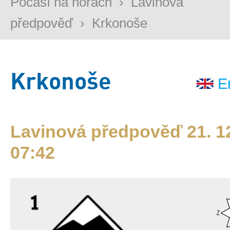
Počasí na horách
›
Lavinová
předpověď
›
Krkonoše
Krkonoše
E
Lavinová předpověď 21. 12
07:42