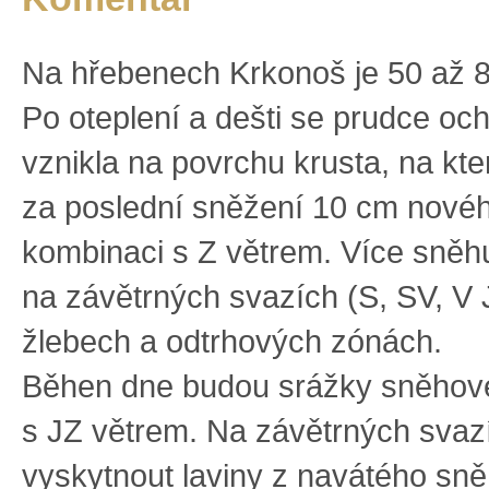
Na hřebenech Krkonoš je 50 až 
Po oteplení a dešti se prudce och
vznikla na povrchu krusta, na kt
za poslední sněžení 10 cm nové
kombinaci s Z větrem. Více sněh
na závětrných svazích (S, SV, V 
žlebech a odtrhových zónách.
Běhen dne budou srážky sněhov
s JZ větrem. Na závětrných sva
vyskytnout laviny z navátého sně