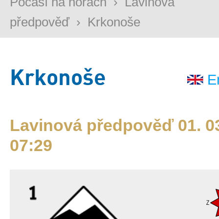
Počasí na horách
›
Lavinová
předpověď
›
Krkonoše
Krkonoše
E
Lavinová předpověď 01. 03
07:29