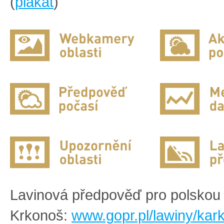
(
plakát
)
Lavinová předpověď pro polskou 
Krkonoš:
www.gopr.pl/lawiny/kar