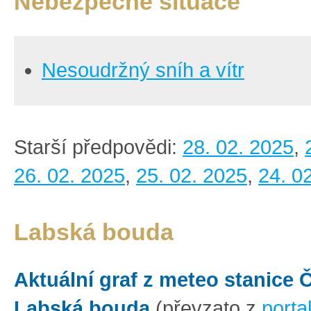
Nebezpečné situace
Nesoudržný sníh a vítr
Starší předpovědi:
28. 02. 2025
,
26. 02. 2025
,
25. 02. 2025
,
24. 0
Labská bouda
Aktuální graf z meteo stanice
Labská bouda
(převzato z
porta