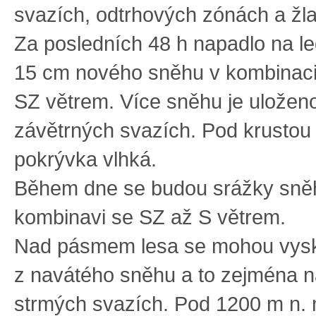
svazích, odtrhových zónách a žl
Za posledních 48 h napadlo na l
15 cm nového sněhu v kombinaci 
SZ větrem. Více sněhu je uložen
závětrných svazích. Pod krustou
pokrývka vlhká.
Během dne se budou srážky sně
kombinavi se SZ až S větrem.
Nad pásmem lesa se mohou vysky
z navátého sněhu a to zejména n
strmých svazích. Pod 1200 m n.