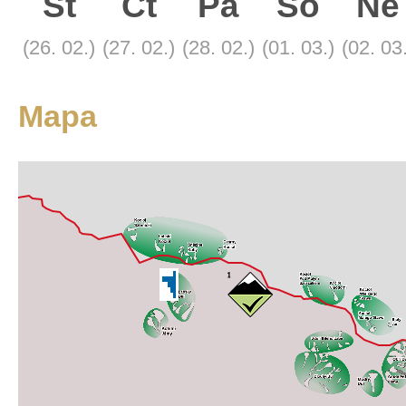
St
Čt
Pá
So
Ne
Turistická
(26. 02.)
(27. 02.)
(28. 02.)
(01. 03.)
(02. 03
Mapa