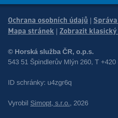
Ochrana osobních údajů
Správa
|
Mapa stránek
Zobrazit klasick
|
© Horská služba ČR, o.p.s.
543 51 Špindlerův Mlýn 260, T +420
ID schránky: u4zgr6q
Vyrobil
Simopt, s.r.o.
, 2026