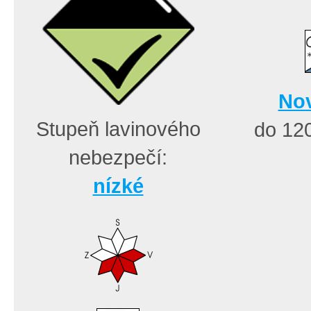
Nov
Stupeň lavinového
do 12
nebezpečí:
nízké