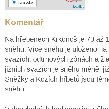
Komentář
Na hřebenech Krkonoš je 70 až 
sněhu. Více sněhu je uloženo na
svazích, odtrhových zónách a žl
jižních svazích je sněhu méně, ji
Sněžky a Kozích hřbetů jsou tém
sněhu.
V dopoledních hodinách je sněh