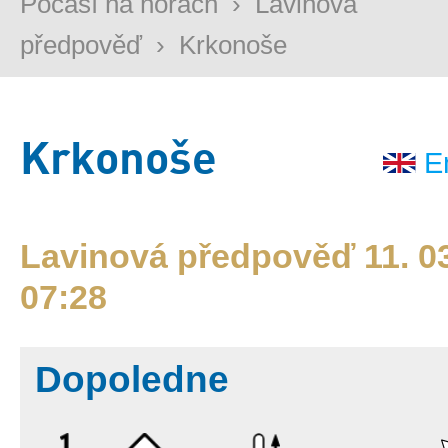
Počasí na horách
›
Lavinová
předpověď
›
Krkonoše
Krkonoše
E
Lavinová předpověď 11. 03
07:28
Dopoledne