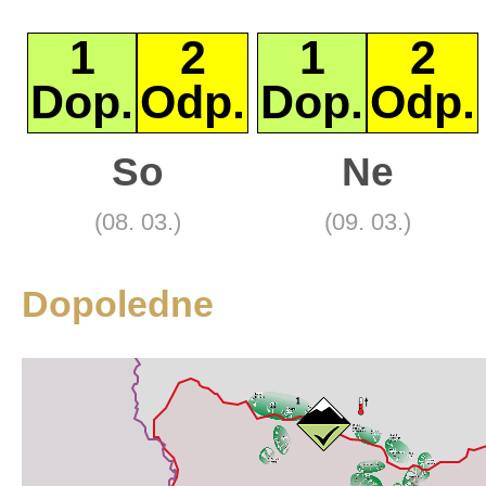
1
2
1
2
Dop.
Odp.
Dop.
Odp.
+
So
Ne
Základní
−
Satelitní
Turistická
(08. 03.)
(09. 03.)
Leaflet
Dopoledne