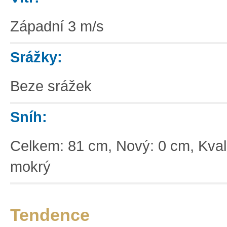
Západní 3 m/s
Srážky:
Beze srážek
Sníh:
Celkem: 81 cm, Nový: 0 cm, Kvalit
mokrý
Základní
Satelitní
Turistická
Tendence