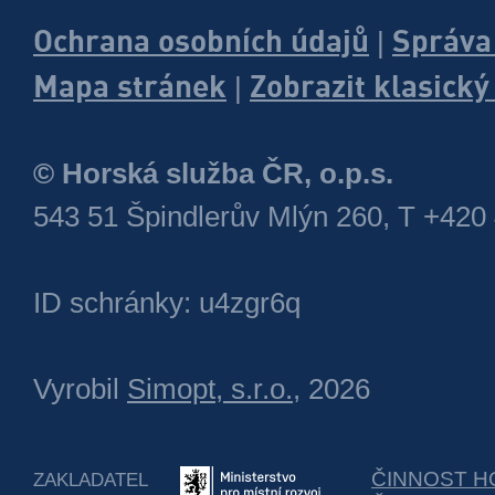
Ochrana osobních údajů
Správa
|
Mapa stránek
Zobrazit klasick
|
© Horská služba ČR, o.p.s.
543 51 Špindlerův Mlýn 260, T +420
ID schránky: u4zgr6q
Vyrobil
Simopt, s.r.o.
, 2026
ČINNOST H
ZAKLADATEL