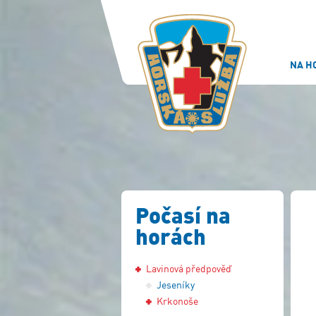
NA H
Počasí na
horách
Lavinová předpověď
Jeseníky
Krkonoše