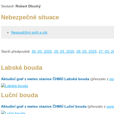
Sestavil:
Robert Dlouhý
Nebezpečné situace
Nesoudržný sníh a vítr
Starší předpovědi:
30. 03. 2025
,
29. 03. 2025
,
28. 03. 2025
,
27. 03. 2
Labská bouda
Aktuální graf z meteo stanice ČHMÚ Labská bouda
(převzato z
po
Luční bouda
Aktuální graf z meteo stanice ČHMÚ Luční bouda
(převzato z
port