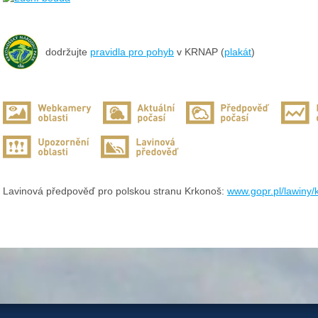
dodržujte
pravidla pro pohyb
v KRNAP (
plakát
)
Lavinová předpověď pro polskou stranu Krkonoš:
www.gopr.pl/lawiny