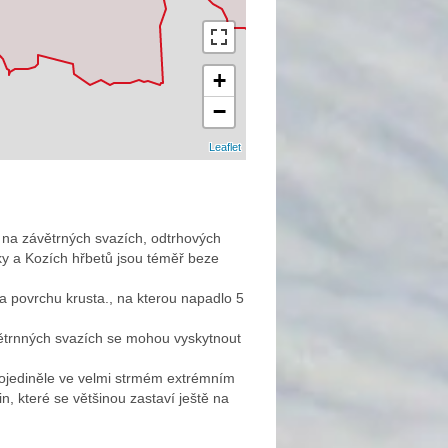
+
−
Leaflet
na závětrných svazích, odtrhových
ky a Kozích hřbetů jsou téměř beze
na povrchu krusta., na kterou napadlo 5
trnných svazích se mohou vyskytnout
 ojediněle ve velmi strmém extrémním
, které se většinou zastaví ještě na