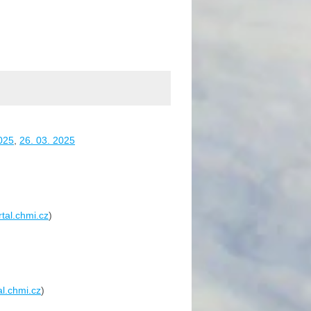
025
,
26. 03. 2025
rtal.chmi.cz
)
al.chmi.cz
)