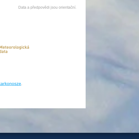
Data a předpovědi jsou orientační.
/karkonosze
.