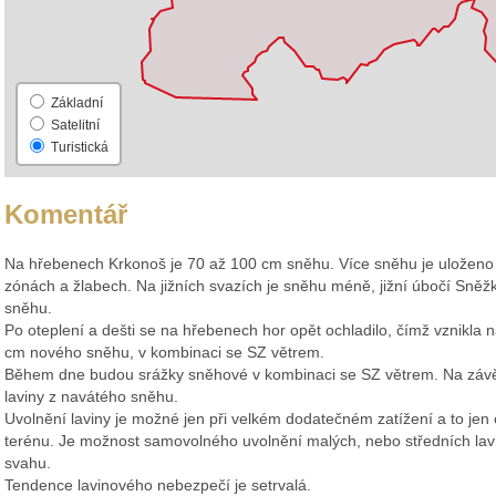
Základní
Satelitní
Turistická
Komentář
Na hřebenech Krkonoš je 70 až 100 cm sněhu. Více sněhu je uloženo 
zónách a žlabech. Na jižních svazích je sněhu méně, jižní úbočí Sněž
sněhu.
Po oteplení a dešti se na hřebenech hor opět ochladilo, čímž vznikla 
cm nového sněhu, v kombinaci se SZ větrem.
Během dne budou srážky sněhové v kombinaci se SZ větrem. Na závě
laviny z navátého sněhu.
Uvolnění laviny je možné jen při velkém dodatečném zatížení a to jen
terénu. Je možnost samovolného uvolnění malých, nebo středních lavin
svahu.
Tendence lavinového nebezpečí je setrvalá.