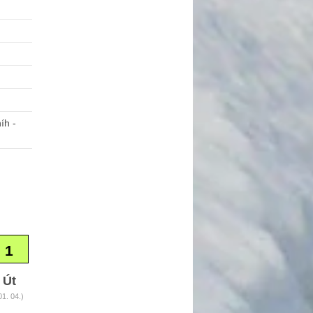
íh -
1
Út
01. 04.)