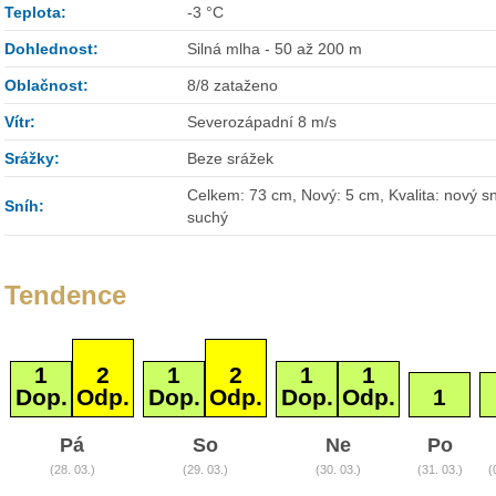
Teplota:
-3 °C
Dohlednost:
Silná mlha - 50 až 200 m
Oblačnost:
8/8 zataženo
Vítr:
Severozápadní 8 m/s
Srážky:
Beze srážek
Celkem: 73 cm, Nový: 5 cm, Kvalita: nový sn
Sníh:
suchý
Tendence
1
2
1
2
1
1
Dop.
Odp.
Dop.
Odp.
Dop.
Odp.
1
Pá
So
Ne
Po
(28. 03.)
(29. 03.)
(30. 03.)
(31. 03.)
(