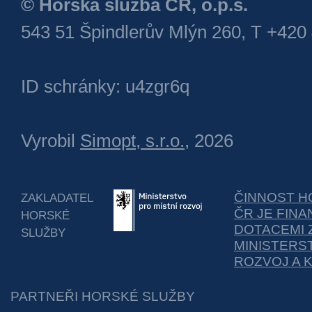
© Horská služba ČR, o.p.s.
543 51 Špindlerův Mlýn 260, T +420
ID schránky: u4zgr6q
Vyrobil
Simopt, s.r.o.
, 2026
ČINNOST H
ZAKLADATEL
ČR JE FIN
HORSKÉ
DOTACEMI 
SLUŽBY
MINISTERS
ROZVOJ A 
PARTNEŘI HORSKÉ SLUŽBY